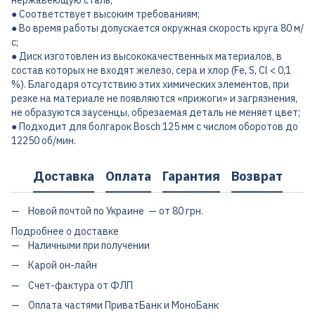
нержавеющую сталь;
● Соответствует высоким требованиям;
● Во время работы допускается окружная скорость круга 80 м/
с;
● Диск изготовлен из высококачественных материалов, в
состав которых не входят железо, сера и хлор (Fe, S, Cl < 0,1
%). Благодаря отсутствию этих химических элементов, при
резке на материале не появляются «прижоги» и загрязнения,
не образуются заусенцы, обрезаемая деталь не меняет цвет;
● Подходит для болгарок Bosch 125 мм с числом оборотов до
12250 об/мин.
Доставка
Оплата
Гарантия
Возврат
Новой почтой по Украине — от 80 грн.
Подробнее о доставке
Наличными при получении
Карой он-лайн
Счет-фактура от ФЛП
Оплата частями ПриватБанк и МоноБанк