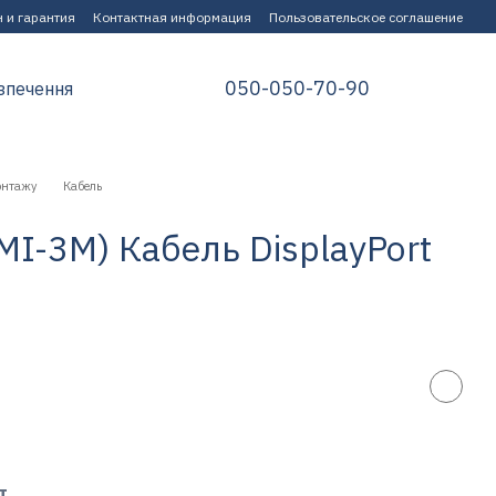
 и гарантия
Контактная информация
Пользовательское соглашение
050-050-70-90
зпечення
онтажу
Кабель
MI-3M) Кабель DisplayPort
т