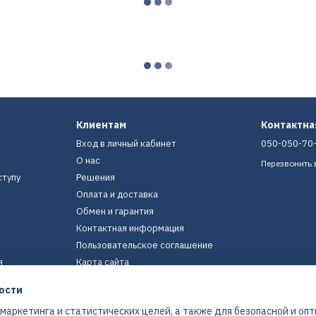
Клиентам
Контактн
Вход в личный кабинет
050-050-70
О нас
Перезвонить 
ступу
Решения
Оплата и доставка
Обмен и гарантия
Контактная информация
Пользовательское соглашение
я
Карта сайта
ости
Мы в соцсетях
 маркетинга и статистических целей, а также для безопасной и оп