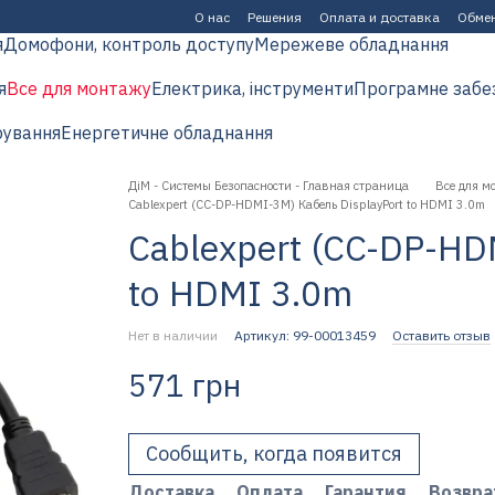
О нас
Решения
Оплата и доставка
Обмен
я
Домофони, контроль доступу
Мережеве обладнання
я
Все для монтажу
Електрика, інструменти
Програмне забе
рування
Енергетичне обладнання
ДіМ - Системы Безопасности - Главная страница
Все для м
Cablexpert (CC-DP-HDMI-3M) Кабель DisplayPort to HDMI 3.0m
Cablexpert (CC-DP-HD
to HDMI 3.0m
Нет в наличии
Артикул: 99-00013459
Оставить отзыв
571 грн
Сообщить, когда появится
Доставка
Оплата
Гарантия
Возвра