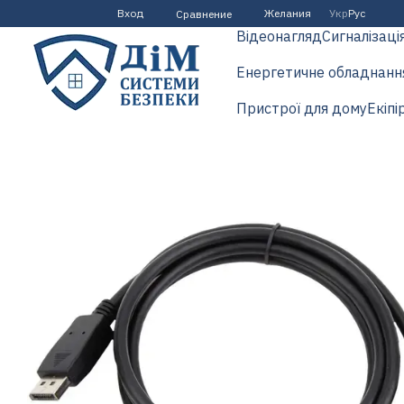
Перейти к основному контенту
Вход
Желания
Укр
Рус
Сравнение
Відеонагляд
Сигналізаці
Енергетичне обладнанн
Пристрої для дому
Екіпі