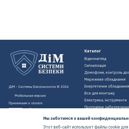
Каталог
Відеонагляд
Сигналізація
Домофони, контроль до
Мережеве обладнання
Енергетичне обладнання
ДіМ - Системы Безопасности © 2026
Все для монтажу
Мобильная версия
Електрика, інструменти
Принимаем к оплате
Програмне забезпеченн
Пристрої для дому
Мы заботимся о вашей конфиденциальн
Екіпірування
Этот веб-сайт использует файлы cookie для
Енергетичне обладнання