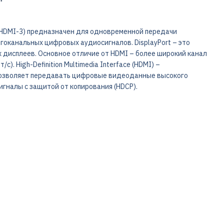
P-HDMI-3) предназначен для одновременной передачи
оканальных цифровых аудиосигналов. DisplayPort – это
дисплеев. Основное отличие от HDMI – более широкий канал
с). High-Definition Multimedia Interface (HDMI) –
позволяет передавать цифровые видеоданные высокого
гналы с защитой от копирования (HDCP).