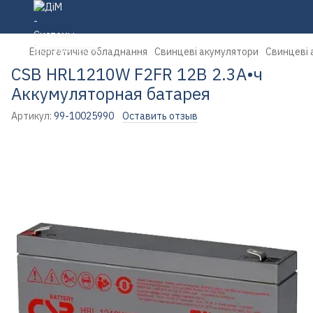
Енергетичне обладнання
Свинцеві акумулятори
Свинцеві 
CSB HRL1210W F2FR 12В 2.3А•ч
Аккумуляторная батарея
Артикул:
99-10025990
Оставить отзыв