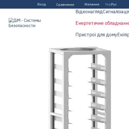
Перейти к основному контенту
Вход
Желания
Укр
Рус
Сравнение
Відеонагляд
Сигналізаці
Енергетичне обладнанн
Пристрої для дому
Екіпі