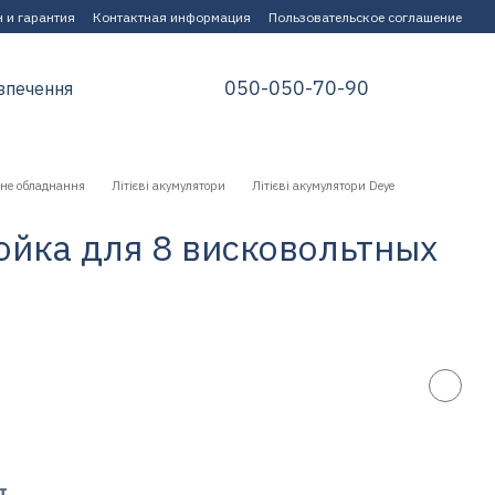
 и гарантия
Контактная информация
Пользовательское соглашение
050-050-70-90
зпечення
не обладнання
Літієві акумулятори
Літієві акумулятори Deye
ойка для 8 висковольтных
т