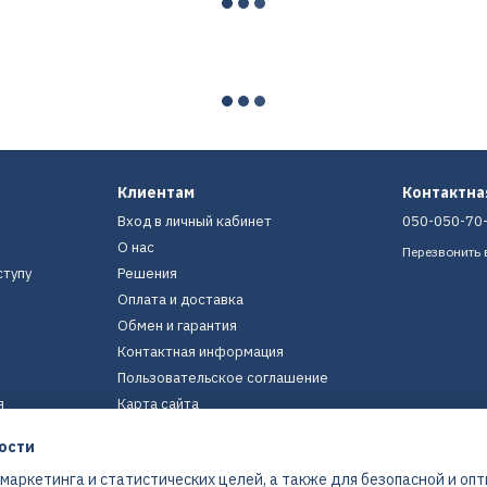
Клиентам
Контактн
Вход в личный кабинет
050-050-70
О нас
Перезвонить 
ступу
Решения
Оплата и доставка
Обмен и гарантия
Контактная информация
Пользовательское соглашение
я
Карта сайта
ости
Мы в соцсетях
 маркетинга и статистических целей, а также для безопасной и оп