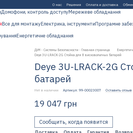
О нас
Решения
Оплата и доставка
Обмен
я
Домофони, контроль доступу
Мережеве обладнання
я
Все для монтажу
Електрика, інструменти
Програмне забе
рування
Енергетичне обладнання
ДіМ - Системы Безопасности - Главная страница
Енергетич
Deye 3U-LRACK-2G Стойка для 8 висковольтных батарей
Deye 3U-LRACK-2G Ст
батарей
Нет в наличии
Артикул: 99-00023007
Оставить отзыв
19 047 грн
Сообщить, когда появится
Доставка
Оплата
Гарантия
Возвра