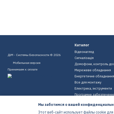
Каталог
Відеонагляд
ДіМ - Системы Безопасности © 2026
Сигналізація
Мобильная версия
Домофони, контроль до
Принимаем к оплате
Мережеве обладнання
Енергетичне обладнання
Все для монтажу
Електрика, інструменти
Програмне забезпеченн
Пристрої для дому
Мы заботимся о вашей конфиденциальн
Екіпірування
Этот веб-сайт использует файлы cookie для
Енергетичне обладнання