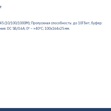
т
5 (10/100/1000M); Пропускная способность: до 10Гбит, буфер:
ие: DC 5В/0.6А; 0º ~ +40ºC; 100x164x25 мм.