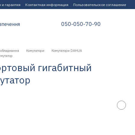
 и гарантия
Контактная информация
Пользовательское соглашение
050-050-70-90
зпечення
 обладнання
Комутатори
Комутатори DAHUA
мутатор
ортовый гигабитный
утатор