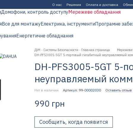
О нас
Решения
Оплата и доставка
Обмен
я
Домофони, контроль доступу
Мережеве обладнання
я
Все для монтажу
Електрика, інструменти
Програмне забе
рування
Енергетичне обладнання
ДіМ - Системы Безопасности - Главная страница
Мережеве
DH-PFS3005-5GT 5-портовый гигабитный неуправляемый ком
DH-PFS3005-5GT 5-п
неуправляемый комм
Нет в наличии
Артикул: 99-00002030
Оставить отзыв
990 грн
Сообщить, когда появится