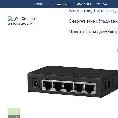
Перейти к основному контенту
Вход
Желания
Укр
Рус
Сравнение
Відеонагляд
Сигналізаці
Енергетичне обладнанн
Пристрої для дому
Екіпі
6