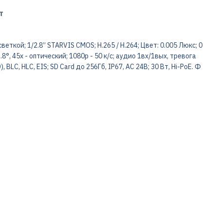
т
еткой; 1/2.8” STARVIS CMOS; H.265 / H.264; Цвет: 0.005 Люкс; 0
 1.8°, 45x - оптический; 1080р - 50 к/с; аудио 1вх/1вых, тревога
 BLC, HLC, EIS; SD Card до 256Гб, IP67, AC 24В; 30 Вт, Hi-PoE. Ф