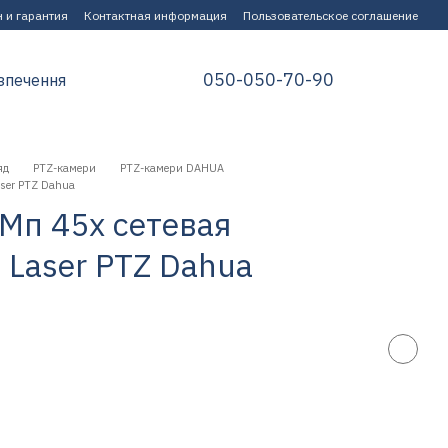
 и гарантия
Контактная информация
Пользовательское соглашение
050-050-70-90
зпечення
яд
PTZ-камери
PTZ-камери DAHUA
ser PTZ Dahua
Мп 45x сетевая
 Laser PTZ Dahua