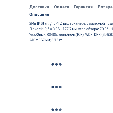
Доставка
Оплата
Гарантия
Возвра
Описание
2Мп IP Starlight PTZ видеокамера с лазерной подсв
Люкс с ИК; f = 3.95 - 177.7 мм, угол обзора: 70.3° -
7вх./2вых, RS485; день/ночь(ICR), WDR, DNR (2D&3D),
240 x 357 мм; 6.75 кг