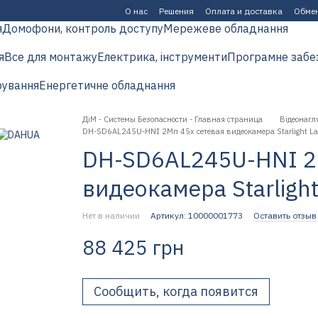
О нас
Решения
Оплата и доставка
Обмен
я
Домофони, контроль доступу
Мережеве обладнання
я
Все для монтажу
Електрика, інструменти
Програмне забе
рування
Енергетичне обладнання
ДіМ - Системы Безопасности - Главная страница
Відеонагл
DH-SD6AL245U-HNI 2Мп 45x сетевая видеокамера Starlight La
DH-SD6AL245U-HNI 2
видеокамера Starlight
Нет в наличии
Артикул: 10000001773
Оставить отзыв
88 425 грн
Сообщить, когда появится