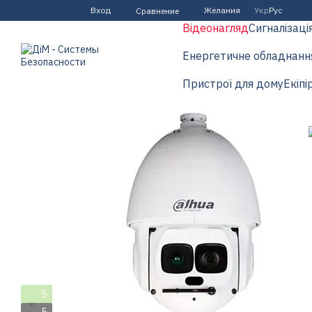
Перейти к основному контенту
Вход
Желания
Укр
Рус
Сравнение
Відеонагляд
Сигналізаці
Енергетичне обладнанн
Пристрої для дому
Екіпі
5