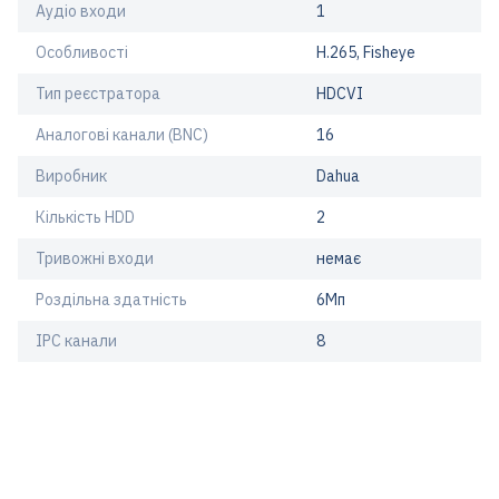
Аудіо входи
1
Особливості
H.265, Fisheye
Тип реєстратора
HDCVI
Аналогові канали (BNC)
16
Виробник
Dahua
Кількість HDD
2
Тривожні входи
немає
Роздільна здатність
6Мп
IPC канали
8