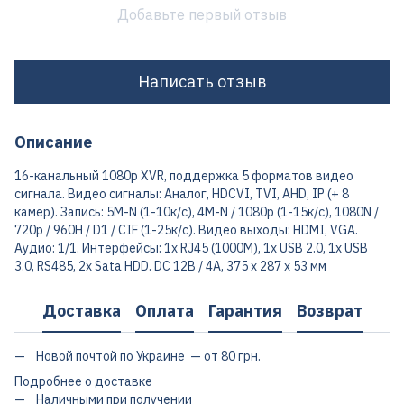
Добавьте первый отзыв
Написать отзыв
Описание
16-канальный 1080p XVR, поддержка 5 форматов видео
сигнала. Видео сигналы: Аналог, HDCVI, TVI, AHD, IP (+ 8
камер). Запись: 5M-N (1-10к/с), 4M-N / 1080p (1-15к/с), 1080N /
720p / 960H / D1 / CIF (1-25к/с). Видео выходы: HDMI, VGA.
Аудио: 1/1. Интерфейсы: 1x RJ45 (1000M), 1x USB 2.0, 1x USB
3.0, RS485, 2x Sata HDD. DC 12В / 4А, 375 x 287 x 53 мм
Доставка
Оплата
Гарантия
Возврат
Новой почтой по Украине — от 80 грн.
Подробнее о доставке
Наличными при получении