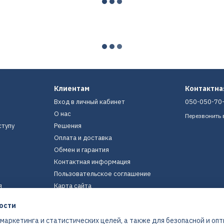
Клиентам
Контактн
Вход в личный кабинет
050-050-70
О нас
Перезвонить 
ступу
Решения
Оплата и доставка
Обмен и гарантия
Контактная информация
Пользовательское соглашение
я
Карта сайта
ости
Мы в соцсетях
 маркетинга и статистических целей, а также для безопасной и оп