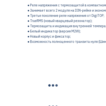
● Реле напряжения с термозащитой в компактном 
● Занимает всего 2 модуля на DIN-рейке и эконо
● Третье поколение реле напряжения от DigiTOP;
● TrueRMS (новый кварцевый резонатор);
● Термозащита и индикация внутренней темпера
● Белый индикатор (версия M2W);
● Новый корпус и фиксатор;
● Возможность полноценного транзита нуля (Шина