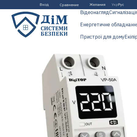
Перейти к основному контенту
Вход
Желания
Укр
Рус
Сравнение
Відеонагляд
Сигналізаці
Енергетичне обладнанн
Пристрої для дому
Екіпі