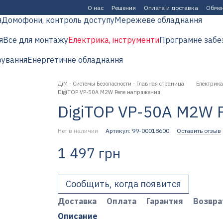
О нас
Решения
Оплата и доставка
Обмен
я
Домофони, контроль доступу
Мережеве обладнання
я
Все для монтажу
Електрика, інструменти
Програмне забе
рування
Енергетичне обладнання
ДіМ - Системы Безопасности - Главная страница
Електрика
DigiTOP VP-50A M2W Реле напряжения
DigiTOP VP-50A M2W 
Нет в наличии
Артикул: 99-00018600
Оставить отзыв
1 497 грн
Сообщить, когда появится
Доставка
Оплата
Гарантия
Возвра
Описание