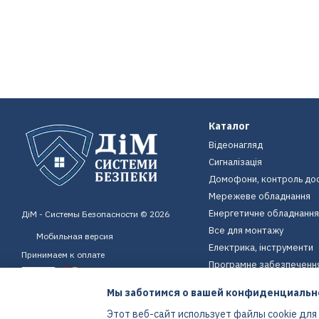
Каталог
Відеонагляд
Сигналізація
Домофони, контроль до
Мережеве обладнання
Енергетичне обладнання
ДіМ - Системы Безопасности © 2026
Все для монтажу
Мобильная версия
Електрика, інструменти
Принимаем к оплате
Програмне забезпеченн
Пристрої для дому
Мы заботимся о вашей конфиденциальн
Екіпірування
Этот веб-сайт использует файлы cookie для
Енергетичне обладнання