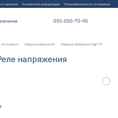
 и гарантия
Контактная информация
Пользовательское соглашение
050-050-70-90
зпечення
, інструменти
Модульне обладнання
Модульне обладнання DigiTOP
Реле напряжения
т