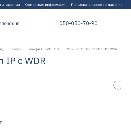
 и гарантия
Контактная информация
Пользовательское соглашение
050-050-70-90
зпечення
яд
Камери
Камери HIKVISION
DS-2CD1743G0-IZ 4Мп IP с WDR
 IP с WDR
т