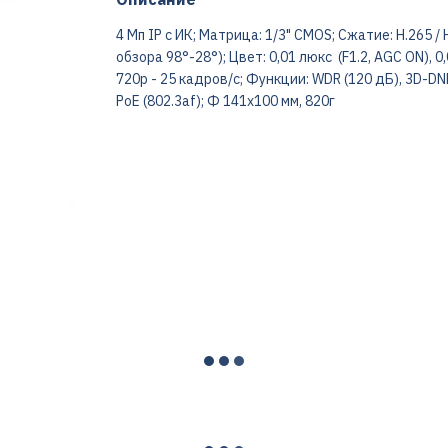
4 Мп IP с ИК; Матрица: 1/3" CMOS; Сжатие: Н.265 / 
обзора 98°-28°); Цвет: 0,01 люкс (F1.2, AGC ON), 0,
720р - 25 кадров/с; Функции: WDR (120 дБ), 3D-DNR
PoE (802.3af); Ф 141х100 мм, 820г