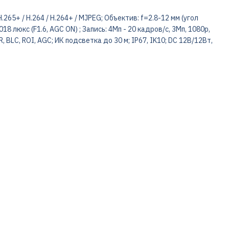
Н.265+ / H.264 / H.264+ / MJPEG; Объектив: f=2.8-12 мм (угол
018 люкс (F1.6, AGC ON) ; Запись: 4Мп - 20 кадров/с, 3Мп, 1080р,
, BLC, ROI, AGC; ИК подсветка до 30 м; IP67, IK10; DC 12В/12Вт,