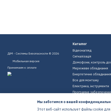
Каталог
Відеонагляд
ДіМ - Системы Безопасности © 2026
Сигналізація
Мобильная версия
Домофони, контроль до
Принимаем к оплате
Мережеве обладнання
Енергетичне обладнання
Все для монтажу
Електрика, інструменти
Програмне забезпеченн
Пристрої для дому
Мы заботимся о вашей конфиденциальн
Екіпірування
Этот веб-сайт использует файлы cookie для
Енергетичне обладнання