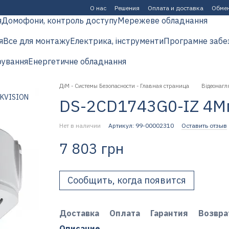
О нас
Решения
Оплата и доставка
Обмен
я
Домофони, контроль доступу
Мережеве обладнання
я
Все для монтажу
Електрика, інструменти
Програмне забе
рування
Енергетичне обладнання
ДіМ - Системы Безопасности - Главная страница
Відеонагл
DS-2CD1743G0-IZ 4Мп
Нет в наличии
Артикул: 99-00002310
Оставить отзыв
7 803 грн
Сообщить, когда появится
Доставка
Оплата
Гарантия
Возвра
Описание