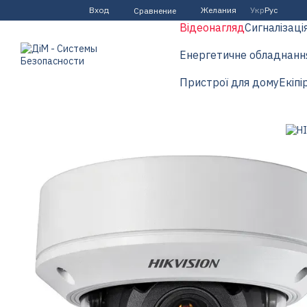
Перейти к основному контенту
Вход
Желания
Укр
Рус
Сравнение
Відеонагляд
Сигналізаці
Енергетичне обладнанн
Пристрої для дому
Екіпі