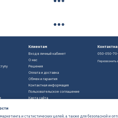
Клиентам
Контактн
Вход в личный кабинет
050-050-70
О нас
Перезвонить 
ступу
Решения
Оплата и доставка
Обмен и гарантия
Контактная информация
Пользовательское соглашение
я
Карта сайта
ости
Мы в соцсетях
 маркетинга и статистических целей, а также для безопасной и оп