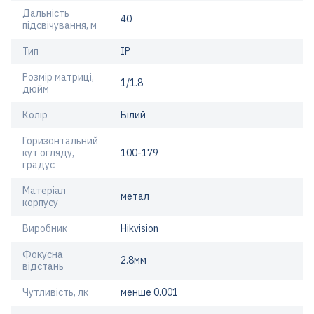
Дальність
40
підсвічування, м
Тип
IP
Розмір матриці,
1/1.8
дюйм
Колір
Білий
Горизонтальний
кут огляду,
100-179
градус
Матеріал
метал
корпусу
Виробник
Hikvision
Фокусна
2.8мм
відстань
Чутливість, лк
менше 0.001