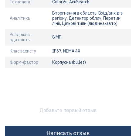
Технології
ColorVu, AcuSearch
Вторгнення в область, Вхід/вихід з
Аналітика
регіону, Детектор облич, Перетин
лінії, Цільові типи (людина/авто)
Роздільна
8 МП
здатність
Клас захисту
IP67, NEMA 4X
Форм-фактор
Корпусна (bullet)
Добавьте первый отзыв
Написать отзыв