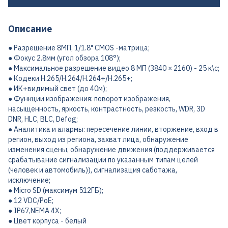
Описание
● Разрешение 8МП, 1/1.8" CMOS -матрица;
● Фокус 2.8мм (угол обзора 108°);
● Максимальное разрешение видео 8 МП (3840 × 2160) - 25 к\с;
● Кодеки H.265/H.264/H.264+/H.265+;
● ИК+видимый свет (до 40м);
● Функции изображения: поворот изображения,
насыщенность, яркость, контрастность, резкость, WDR, 3D
DNR, HLC, BLC, Defog;
● Аналитика и алармы: пересечение линии, вторжение, вход в
регион, выход из региона, захват лица, обнаружение
изменения сцены, обнаружение движения (поддерживается
срабатывание сигнализации по указанным типам целей
(человек и автомобиль)), сигнализация саботажа,
исключение;
● Micro SD (максимум 512ГБ);
● 12 VDC/PoE;
● IP67,NEMA 4X;
● Цвет корпуса - белый