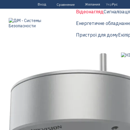
Перейти к основному контенту
Вход
Желания
Укр
Рус
Сравнение
Відеонагляд
Сигналізаці
Енергетичне обладнанн
Пристрої для дому
Екіпі