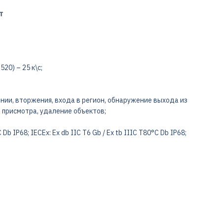
т
20) – 25 к\с;
нии, вторжения, входа в регион, обнаружение выхода из
 присмотра, удаление объектов;
C Db IP68; IECEx: Ex db IIC T6 Gb / Ex tb IIIC T80°C Db IP68;