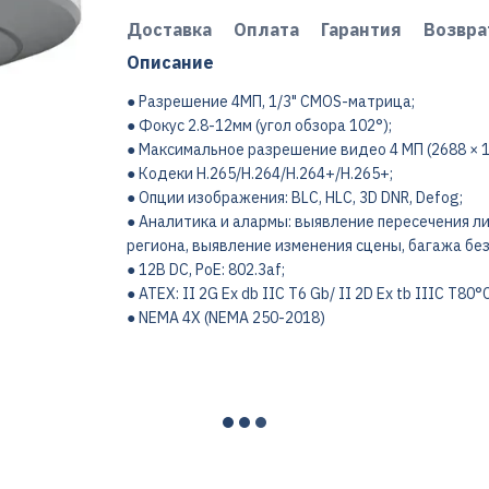
Доставка
Оплата
Гарантия
Возвра
Описание
● Разрешение 4МП, 1/3" CMOS-матрица;
● Фокус 2.8-12мм (угол обзора 102°);
● Максимальное разрешение видео 4 МП (2688 × 15
● Кодеки H.265/H.264/H.264+/H.265+;
● Опции изображения: BLC, HLC, 3D DNR, Defog;
● Аналитика и алармы: выявление пересечения ли
региона, выявление изменения сцены, багажа без
● 12В DC, PoE: 802.3af;
● ATEX: II 2G Ex db IIC T6 Gb/ II 2D Ex tb IIIC T80°
● NEMA 4X (NEMA 250-2018)