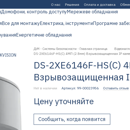
О нас
Решения
Оплата и доставка
Обмен
я
Домофони, контроль доступу
Мережеве обладнання
я
Все для монтажу
Електрика, інструменти
Програмне забе
рування
Енергетичне обладнання
ДіМ - Системы Безопасности - Главная страница
Відеонагл
DS-2XE6146F-HS(C) 4МП (2.8мм) Взрывозащищенная IP камер
DS-2XE6146F-HS(C) 4
Взрывозащищенная IP
Нет в наличии
Артикул: 99-00023956
Оставить отзыв
Цену уточняйте
Сообщить, когда появится