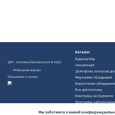
Каталог
Відеонагляд
ДіМ - Системы Безопасности © 2026
Сигналізація
Мобильная версия
Домофони, контроль до
Принимаем к оплате
Мережеве обладнання
Енергетичне обладнання
Все для монтажу
Електрика, інструменти
Програмне забезпеченн
Пристрої для дому
Мы заботимся о вашей конфиденциальн
Екіпірування