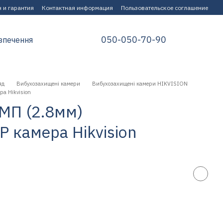
 и гарантия
Контактная информация
Пользовательское соглашение
050-050-70-90
зпечення
яд
Вибухозахищені камери
Вибухозахищені камери HIKVISION
а Hikvision
МП (2.8мм)
 камера Hikvision