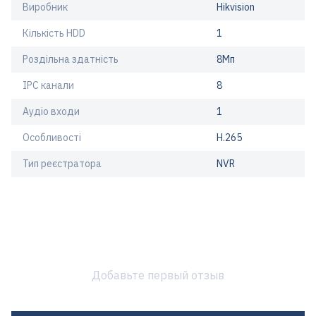
Виробник
Hikvision
Кількість HDD
1
Роздільна здатність
8Мп
IPC канали
8
Аудіо входи
1
Особливості
H.265
Тип реєстратора
NVR
Добавьте первый отзыв