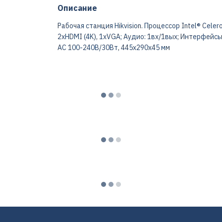
Описание
Рабочая станция Hikvision. Процессор Intel® Celero
2xHDMI (4K), 1xVGA; Аудио: 1вх/1вых; Интерфейсы: 
AC 100-240В/30Bт, 445х290х45 мм