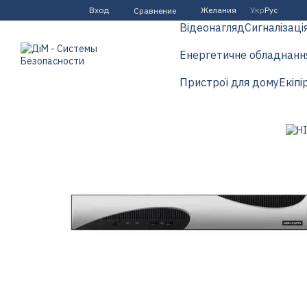
Перейти к основному контенту
Вход
Желания
Укр
Рус
Сравнение
Відеонагляд
Сигналізаці
Енергетичне обладнанн
Пристрої для дому
Екіпі