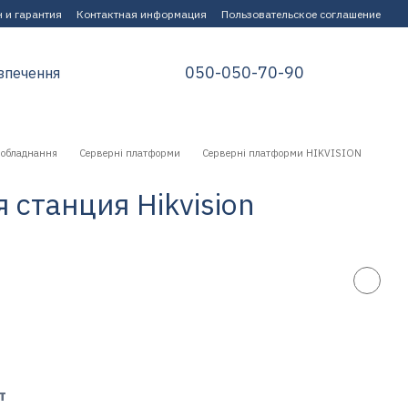
 и гарантия
Контактная информация
Пользовательское соглашение
050-050-70-90
зпечення
 обладнання
Серверні платформи
Серверні платформи HIKVISION
станция Hikvision
т