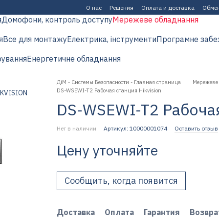
О нас
Решения
Оплата и доставка
Обмен
я
Домофони, контроль доступу
Мережеве обладнання
я
Все для монтажу
Електрика, інструменти
Програмне забе
рування
Енергетичне обладнання
ДіМ - Системы Безопасности - Главная страница
Мережеве
DS-WSEWI-T2 Рабочая станция Hikvision
DS-WSEWI-T2 Рабочая 
Нет в наличии
Артикул: 10000001074
Оставить отзыв
Цену уточняйте
Сообщить, когда появится
Доставка
Оплата
Гарантия
Возвра