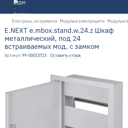
Електрика, інструменти
Модульні електрощити
Модульні 
E.NEXT e.mbox.stand.w.24.z Шкаф
металлический, под 24
встраиваемых мод. с замком
Артикул:
99-00015723
Оставить отзыв