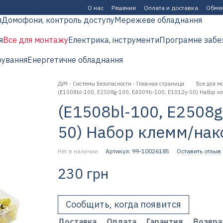
О нас
Решения
Оплата и доставка
Обмен
я
Домофони, контроль доступу
Мережеве обладнання
я
Все для монтажу
Електрика, інструменти
Програмне забе
рування
Енергетичне обладнання
ДіМ - Системы Безопасности - Главная страница
Все для м
(E1508bl-100, E2508g-100, E4009b-100, E1012y-50) Набор 
(E1508bl-100, E2508g
50) Набор клемм/на
Нет в наличии
Артикул: 99-10026185
Оставить отзыв
230 грн
Сообщить, когда появится
Доставка
Оплата
Гарантия
Возвра