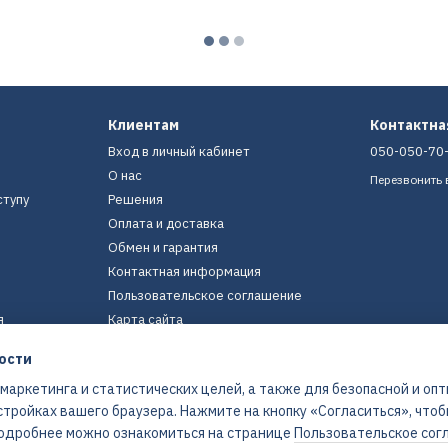
Клиентам
Контактн
Вход в личный кабинет
050-050-70
О нас
Перезвонить 
ступу
Решения
Оплата и доставка
Обмен и гарантия
Контактная информация
Пользовательское соглашение
я
Карта сайта
ости
Мы в соцсетях
 маркетинга и статистических целей, а также для безопасной и оп
стройках вашего браузера. Нажмите на кнопку «Согласиться», что
 Подробнее можно ознакомиться на странице
Пользовательское сог