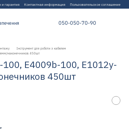
 и гарантия
Контактная информация
Пользовательское соглашение
050-050-70-90
зпечення
онтажу
Інструмент для роботи з кабелем
клемм/наконечников 450шт
-100, E4009b-100, E1012y-
конечников 450шт
т