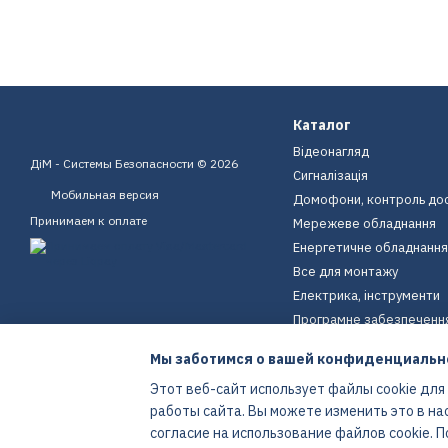
Каталог
Відеонагляд
ДіМ - Системы Безопасности © 2026
Сигналізація
Мобильная версия
Домофони, контроль до
Принимаем к оплате
Мережеве обладнання
Енергетичне обладнання
Все для монтажу
Електрика, інструменти
Програмне забезпеченн
Пристрої для дому
Мы заботимся о вашей конфиденциальн
Екіпірування
Этот веб-сайт использует файлы cookie для
Енергетичне обладнання
работы сайта. Вы можете изменить это в на
Интернет-магазин создан с Хорошоп
согласие на использование файлов cookie.