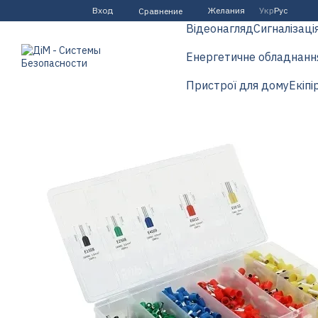
Перейти к основному контенту
Вход
Желания
Укр
Рус
Сравнение
Відеонагляд
Сигналізаці
Енергетичне обладнанн
Пристрої для дому
Екіпі