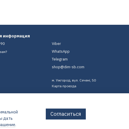
ая информация
-90
Viber
WhatsApp
вам?
Telegram
shop@dim-sb.com
м. Ужгород, вул. Сечені, 50
Карта проезда
тимальной
Согласиться
бы дать
лашение
.