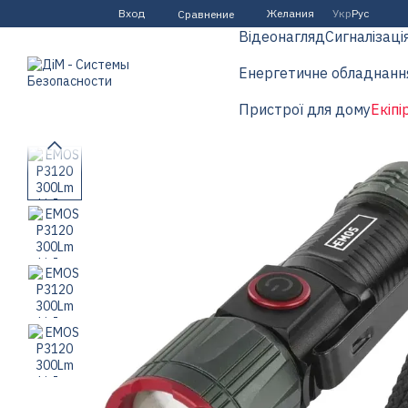
Перейти к основному контенту
Вход
Желания
Укр
Рус
Сравнение
Відеонагляд
Сигналізаці
Енергетичне обладнанн
Пристрої для дому
Екіпі