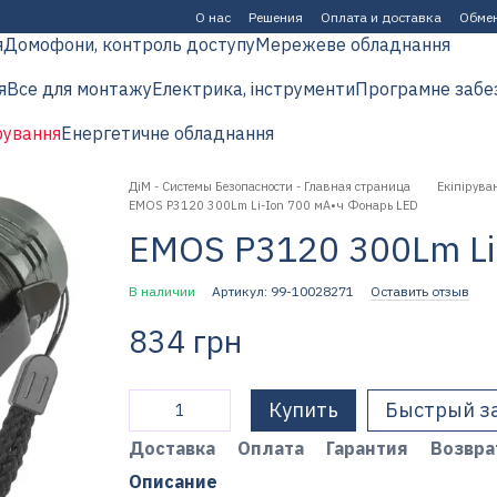
О нас
Решения
Оплата и доставка
Обмен
я
Домофони, контроль доступу
Мережеве обладнання
я
Все для монтажу
Електрика, інструменти
Програмне забе
рування
Енергетичне обладнання
ДіМ - Системы Безопасности - Главная страница
Екіпірува
EMOS P3120 300Lm Li-Ion 700 мА•ч Фонарь LED
EMOS P3120 300Lm Li
В наличии
Артикул: 99-10028271
Оставить отзыв
834 грн
Купить
Быстрый з
Доставка
Оплата
Гарантия
Возвра
Описание