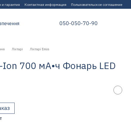
 и гарантия
Контактная информация
Пользовательское соглашение
050-050-70-90
зпечення
ння
Ліхтарі
Ліхтарі Emos
-Ion 700 мА•ч Фонарь LED
аказ
т