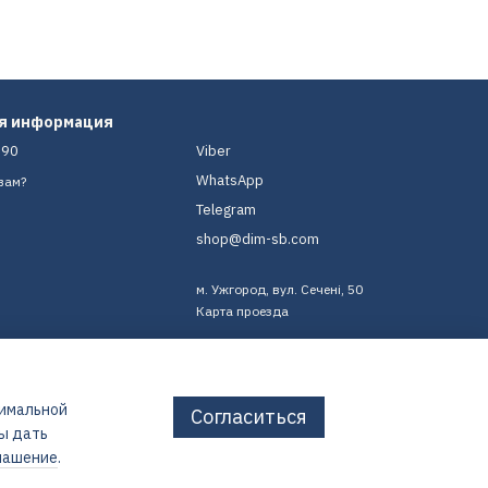
ая информация
-90
Viber
WhatsApp
вам?
Telegram
shop@dim-sb.com
м. Ужгород, вул. Сечені, 50
Карта проезда
тимальной
Согласиться
бы дать
лашение
.