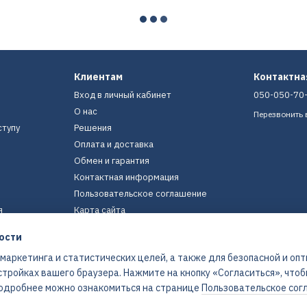
Клиентам
Контактн
Вход в личный кабинет
050-050-70
О нас
Перезвонить 
ступу
Решения
Оплата и доставка
Обмен и гарантия
Контактная информация
Пользовательское соглашение
я
Карта сайта
ости
Мы в соцсетях
 маркетинга и статистических целей, а также для безопасной и оп
стройках вашего браузера. Нажмите на кнопку «Согласиться», что
 Подробнее можно ознакомиться на странице
Пользовательское сог