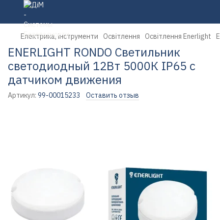
Електрика, інструменти
Освітлення
Освітлення Enerlight
E
ENERLIGHT RONDO Светильник
светодиодный 12Вт 5000К IP65 с
датчиком движения
Артикул:
99-00015233
Оставить отзыв