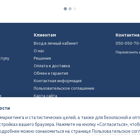
Клиентам
Контактн
Вход в личный кабинет
050-050-70
О нас
Перезвонить 
ступу
Решения
Оплата и доставка
Обмен и гарантия
Контактная информация
Пользовательское соглашение
я
Карта сайта
ости
Мы в соцсетях
 маркетинга и статистических целей, а также для безопасной и оп
стройках вашего браузера. Нажмите на кнопку «Согласиться», что
 Подробнее можно ознакомиться на странице
Пользовательское сог