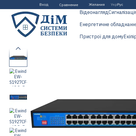
Перейти к основному контенту
Вход
Желания
Укр
Рус
Сравнение
Відеонагляд
Сигналізаці
Енергетичне обладнанн
Пристрої для дому
Екіпі