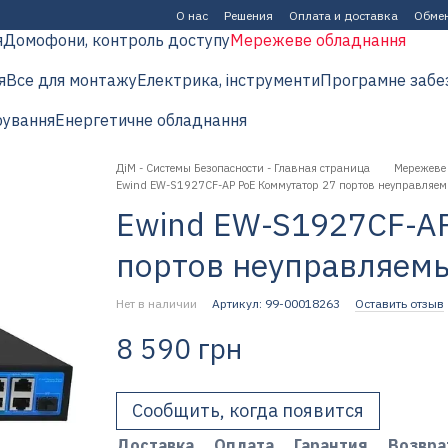
О нас
Решения
Оплата и доставка
Обмен
я
Домофони, контроль доступу
Мережеве обладнання
я
Все для монтажу
Електрика, інструменти
Програмне забе
рування
Енергетичне обладнання
ДіМ - Системы Безопасности - Главная страница
Мережеве
Ewind EW-S1927CF-AP PoE Коммутатор 27 портов неуправляе
Ewind EW-S1927CF-AP
портов неуправляем
Нет в наличии
Артикул: 99-00018263
Оставить отзыв
8 590 грн
Сообщить, когда появится
Доставка
Оплата
Гарантия
Возвра