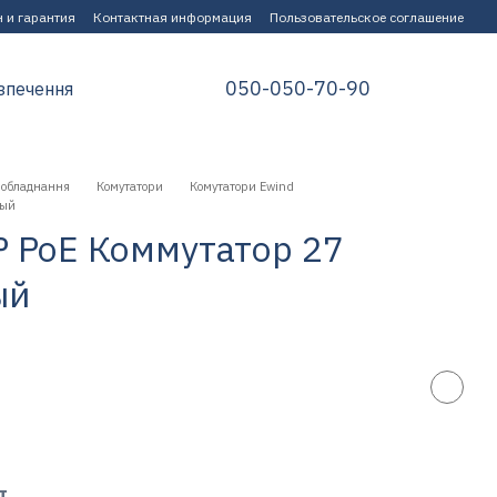
 и гарантия
Контактная информация
Пользовательское соглашение
050-050-70-90
зпечення
 обладнання
Комутатори
Комутатори Ewind
мый
 PoE Коммутатор 27
ый
т