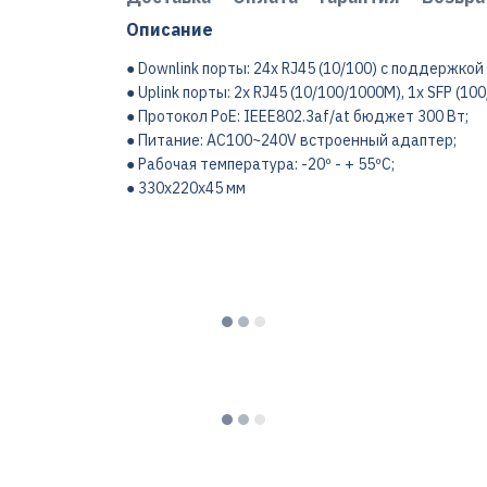
Описание
● Downlink порты: 24x RJ45 (10/100) с поддержкой 
● Uplink порты: 2x RJ45 (10/100/1000M), 1x SFP (10
● Протокол PoE: IEEE802.3af/at бюджет 300 Вт;
● Питание: AC100~240V встроенный адаптер;
● Рабочая температура: -20º - + 55ºC;
● 330x220x45 мм