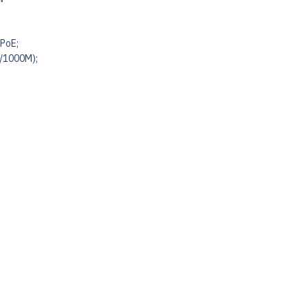
PoE;
0/1000M);