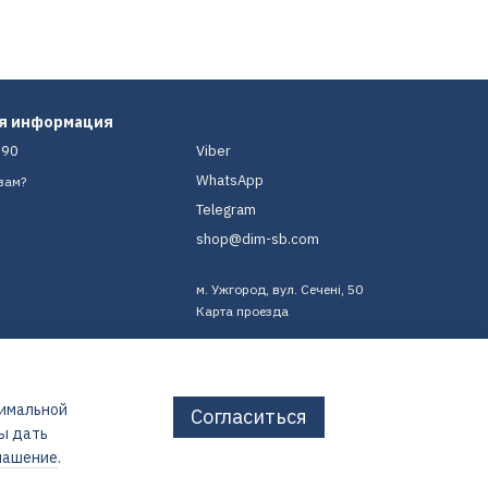
ая информация
-90
Viber
WhatsApp
вам?
Telegram
shop@dim-sb.com
м. Ужгород, вул. Сечені, 50
Карта проезда
тимальной
Согласиться
бы дать
лашение
.