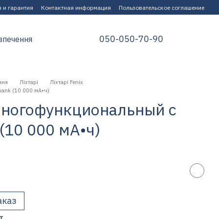
 и гарантия
Контактная информация
Пользовательское соглашение
050-050-70-90
зпечення
ння
Ліхтарі
Ліхтарі Fenix
ank (10 000 мА•ч)
многофункциональный с
(10 000 мА•ч)
аказ
т