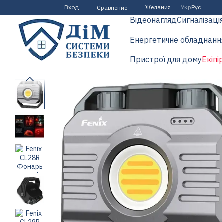
Перейти к основному контенту
Вход
Желания
Укр
Рус
Сравнение
Відеонагляд
Сигналізаці
Енергетичне обладнанн
Пристрої для дому
Екіпі