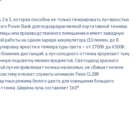
2 в 1, которая способна не только генерировать луч яркостью
ого Power Bank для подзарядки мелкой портативной техники.
улицы или производственного помещения и имеет завидную
 работы на одном заряде аккумулятора (10 люмен, до 8
улировку яркости и температуры света – от 2700К до 6500К.
 ближних дистанций, а луч холодного оттенка прорезает тьму
венную подсветку мелких предметов. Светодиод красного
й луч не привлекает ночных насекомых, не сбивает ночное
систему и может служить ночником. Fenix CL28R
дартных режима белого цвета для освещения большого
ттенка. Ширина луча составляет 160°.