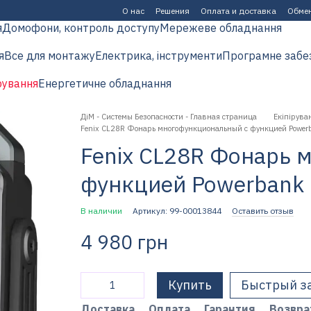
О нас
Решения
Оплата и доставка
Обмен
я
Домофони, контроль доступу
Мережеве обладнання
я
Все для монтажу
Електрика, інструменти
Програмне забе
рування
Енергетичне обладнання
ДіМ - Системы Безопасности - Главная страница
Екіпірува
Fenix CL28R Фонарь многофункциональный с функцией Powerb
Fenix CL28R Фонарь 
функцией Powerbank 
В наличии
Артикул: 99-00013844
Оставить отзыв
4 980 грн
Купить
Быстрый з
Доставка
Оплата
Гарантия
Возвра