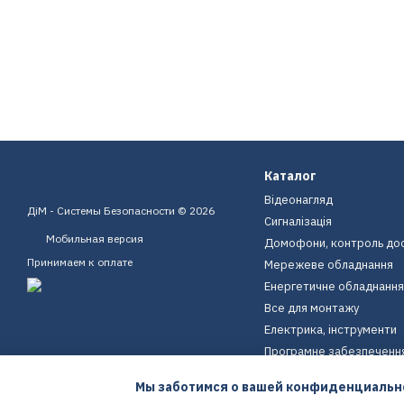
Каталог
Відеонагляд
ДіМ - Системы Безопасности © 2026
Сигналізація
Мобильная версия
Домофони, контроль до
Принимаем к оплате
Мережеве обладнання
Енергетичне обладнання
Все для монтажу
Електрика, інструменти
Програмне забезпеченн
Пристрої для дому
Мы заботимся о вашей конфиденциальн
Екіпірування