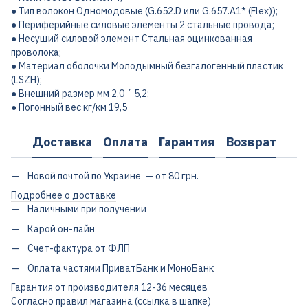
● Тип волокон Одномодовые (G.652.D или G.657.А1* (Flex));
● Периферийные силовые элементы 2 стальные провода;
● Несущий силовой элемент Стальная оцинкованная
проволока;
● Материал оболочки Молодымный безгалогенный пластик
(LSZH);
● Внешний размер мм 2,0 ´ 5,2;
● Погонный вес кг/км 19,5
Доставка
Оплата
Гарантия
Возврат
Новой почтой по Украине — от 80 грн.
Подробнее о доставке
Наличными при получении
Карой он-лайн
Счет-фактура от ФЛП
Оплата частями ПриватБанк и МоноБанк
Гарантия от производителя 12-36 месяцев
Согласно правил магазина (ссылка в шапке)