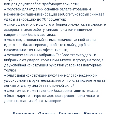
или для других работ, требующих точности;
● молоток для отделки оснащен запатентованным
механизмом гашения вибрации IsoCore™, который снижает
удары и вибрацию до 70 процентов;
● с помощью этого мощного отбойного молотка вы сможете
завершить свою работу, снизив при этом мышечное
напряжение и боль в суставах;
● молоток, выкованный из высококачественной стали,
идеально сбалансирован, чтобы каждый удар был
максимально точным и эффективным;
● механизм гашения вибрации IsoCore™ гасит удары и
вибрацию от ударов, сводя к минимуму нагрузку на тело, а
двухслойная конструкция рукоятки устраняет повторные
толчки;
● благодаря конструкции рукоятки молоток надежно и
удобно лежит в руке, независимо от того, выполняете ли вы
легкую отделку или бьете с полной силой;
● с когтем вы можете легко и быстро вытащить гвозди;
● благодаря текстуре поверхности рукоятки вы можете
держать хват и избегать зазоров
Доставка
Оплата
Гарантия
Возврат