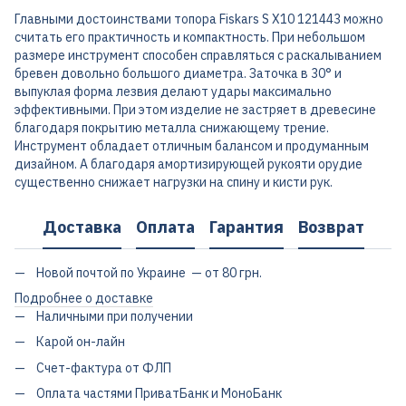
Главными достоинствами топора Fiskars S X10 121443 можно
считать его практичность и компактность. При небольшом
размере инструмент способен справляться с раскалыванием
бревен довольно большого диаметра. Заточка в 30° и
выпуклая форма лезвия делают удары максимально
эффективными. При этом изделие не застряет в древесине
благодаря покрытию металла снижающему трение.
Инструмент обладает отличным балансом и продуманным
дизайном. А благодаря амортизирующей рукояти орудие
существенно снижает нагрузки на спину и кисти рук.
Доставка
Оплата
Гарантия
Возврат
Новой почтой по Украине — от 80 грн.
Подробнее о доставке
Наличными при получении
Карой он-лайн
Счет-фактура от ФЛП
Оплата частями ПриватБанк и МоноБанк