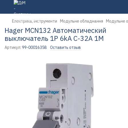
Електрика, інструменти
Модульне обладнання
Модульне 
Hager MCN132 Автоматический
выключатель 1P 6kA C-32A 1M
Артикул:
99-00016358
Оставить отзыв