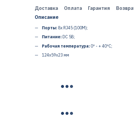
Доставка
Оплата
Гарантия
Возвра
Описание
Порты:
8x RJ45 (100M);
Питание:
DC 5В;
Рабочая температура:
0º - + 40ºC;
124x59x23 мм