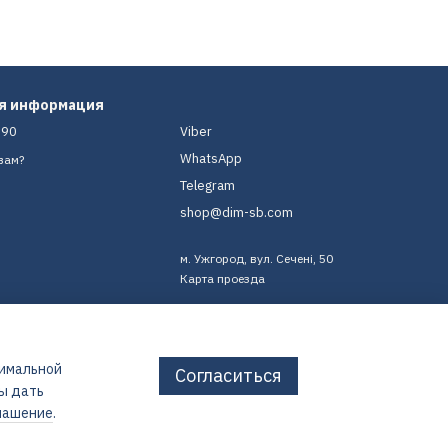
ая информация
-90
Viber
WhatsApp
вам?
Telegram
shop@dim-sb.com
м. Ужгород, вул. Сечені, 50
Карта проезда
тимальной
Согласиться
бы дать
лашение
.