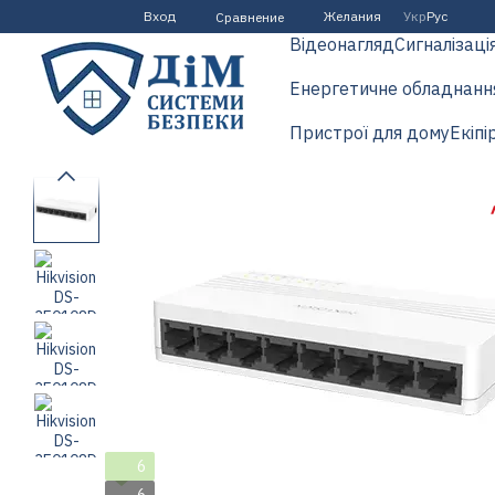
Перейти к основному контенту
Вход
Желания
Укр
Рус
Сравнение
Відеонагляд
Сигналізаці
Енергетичне обладнанн
Пристрої для дому
Екіпі
6