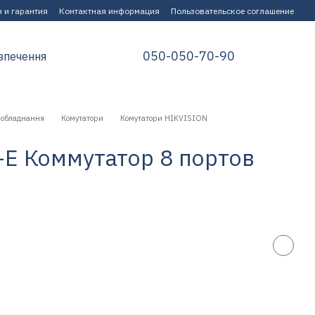
 и гарантия
Контактная информация
Пользовательское соглашение
050-050-70-90
зпечення
 обладнання
Комутатори
Комутатори HIKVISION
-E Коммутатор 8 портов