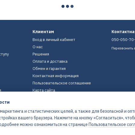
Клиентам
Контактн
Вход в личный кабинет
050-050-70
О нас
Перезвонить 
ступу
Решения
Оплата и доставка
Обмен и гарантия
Контактная информация
Пользовательское соглашение
я
Карта сайта
ости
Мы в соцсетях
 маркетинга и статистических целей, а также для безопасной и оп
стройках вашего браузера. Нажмите на кнопку «Согласиться», что
 Подробнее можно ознакомиться на странице
Пользовательское сог