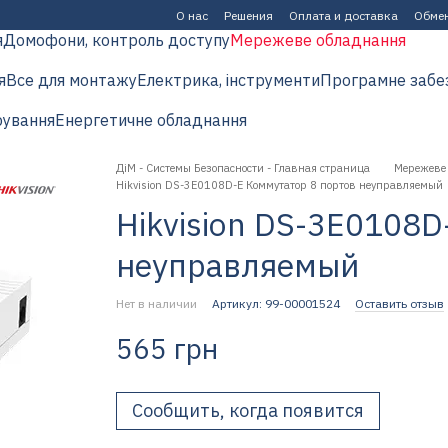
О нас
Решения
Оплата и доставка
Обмен
я
Домофони, контроль доступу
Мережеве обладнання
я
Все для монтажу
Електрика, інструменти
Програмне забе
рування
Енергетичне обладнання
ДіМ - Системы Безопасности - Главная страница
Мережеве
Hikvision DS-3E0108D-E Коммутатор 8 портов неуправляемый
Hikvision DS-3E0108D
неуправляемый
Нет в наличии
Артикул: 99-00001524
Оставить отзыв
565 грн
Сообщить, когда появится