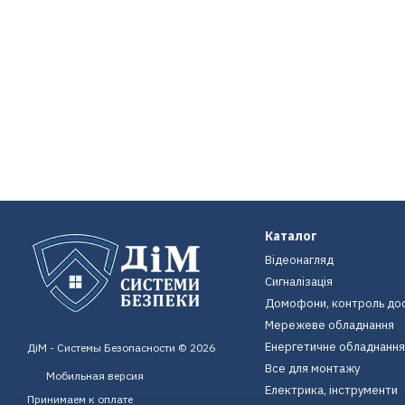
Каталог
Відеонагляд
Сигналізація
Домофони, контроль до
Мережеве обладнання
Енергетичне обладнання
ДіМ - Системы Безопасности © 2026
Все для монтажу
Мобильная версия
Електрика, інструменти
Принимаем к оплате