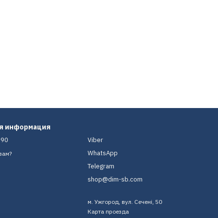
ая информация
-90
Viber
WhatsApp
вам?
Telegram
shop@dim-sb.com
м. Ужгород, вул. Сечені, 50
Карта проезда