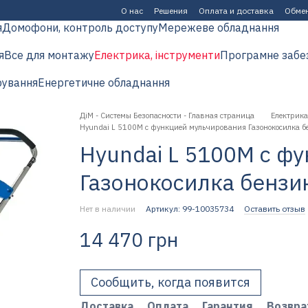
О нас
Решения
Оплата и доставка
Обмен
я
Домофони, контроль доступу
Мережеве обладнання
я
Все для монтажу
Електрика, інструменти
Програмне забе
рування
Енергетичне обладнання
ДіМ - Системы Безопасности - Главная страница
Електрика
Hyundai L 5100M с функцией мульчирования Газонокосилка б
Hyundai L 5100M с ф
Газонокосилка бензи
Нет в наличии
Артикул: 99-10035734
Оставить отзыв
14 470 грн
Сообщить, когда появится
Доставка
Оплата
Гарантия
Возвра