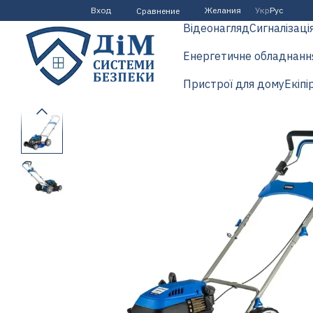
Перейти к основному контенту
Вход
Желания
Укр
Рус
Сравнение
Відеонагляд
Сигналізаці
Енергетичне обладнанн
Пристрої для дому
Екіпі