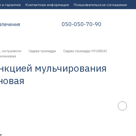
 и гарантия
Контактная информация
Пользовательское соглашение
050-050-70-90
зпечення
, інструменти
Садове приладдя
Садове приладдя HYUNDAI
ензиновая
ункцией мульчирования
новая
т