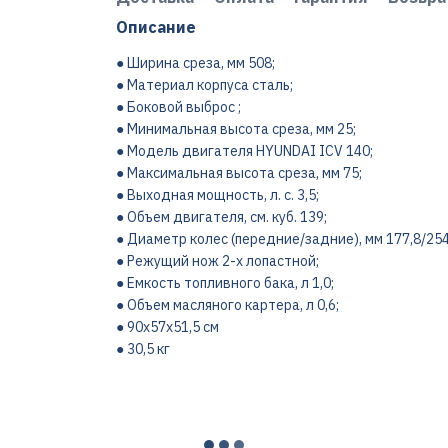
Описание
● Ширина среза, мм 508;
● Материал корпуса сталь;
● Боковой выброс ;
● Минимальная высота среза, мм 25;
● Модель двигателя HYUNDAI IСV 140;
● Максимальная высота среза, мм 75;
● Выходная мощность, л. с. 3,5;
● Объем двигателя, см. куб. 139;
● Диаметр колес (передние/задние), мм 177,8/254
● Режущий нож 2-х лопастной;
● Емкость топливного бака, л 1,0;
● Объем масляного картера, л 0,6;
● 90х57х51,5 см
● 30,5 кг