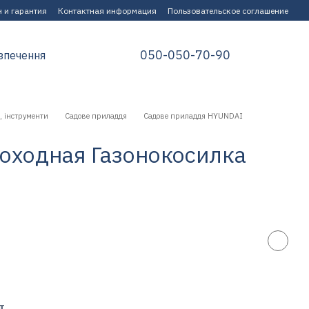
 и гарантия
Контактная информация
Пользовательское соглашение
050-050-70-90
зпечення
, інструменти
Садове приладдя
Садове приладдя HYUNDAI
моходная Газонокосилка
т