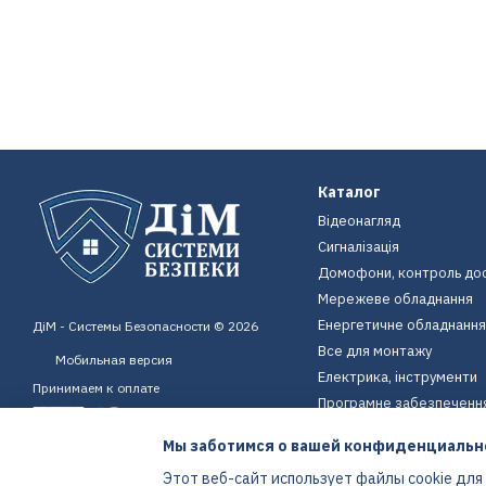
Каталог
Відеонагляд
Сигналізація
Домофони, контроль до
Мережеве обладнання
Енергетичне обладнання
ДіМ - Системы Безопасности © 2026
Все для монтажу
Мобильная версия
Електрика, інструменти
Принимаем к оплате
Програмне забезпеченн
Пристрої для дому
Мы заботимся о вашей конфиденциальн
Екіпірування
Этот веб-сайт использует файлы cookie для
Енергетичне обладнання