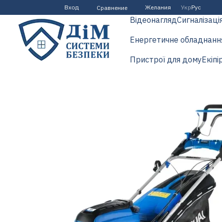
Перейти к основному контенту
Вход
Желания
Укр
Рус
Сравнение
Відеонагляд
Сигналізаці
Енергетичне обладнанн
Пристрої для дому
Екіпі