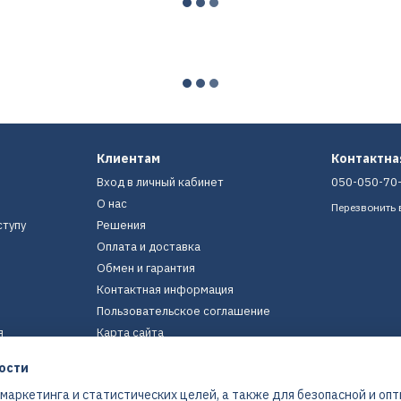
Клиентам
Контактн
Вход в личный кабинет
050-050-70
О нас
Перезвонить 
ступу
Решения
Оплата и доставка
Обмен и гарантия
Контактная информация
Пользовательское соглашение
я
Карта сайта
ости
Мы в соцсетях
 маркетинга и статистических целей, а также для безопасной и оп