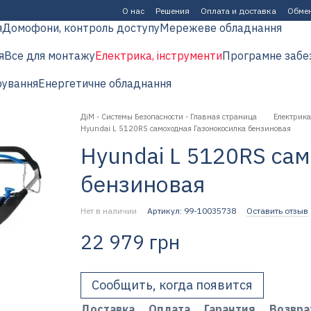
О нас
Решения
Оплата и доставка
Обмен
я
Домофони, контроль доступу
Мережеве обладнання
я
Все для монтажу
Електрика, інструменти
Програмне забе
рування
Енергетичне обладнання
ДіМ - Системы Безопасности - Главная страница
Електрика
Hyundai L 5120RS самоходная Газонокосилка бензиновая
Hyundai L 5120RS са
бензиновая
Нет в наличии
Артикул: 99-10035738
Оставить отзыв
22 979 грн
Сообщить, когда появится
Доставка
Оплата
Гарантия
Возвра