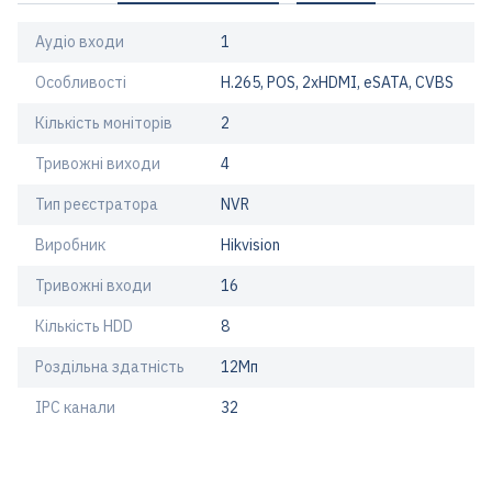
Аудіо входи
1
Особливості
H.265, POS, 2хHDMI, eSATA, CVBS
Кількість моніторів
2
Тривожні виходи
4
Тип реєстратора
NVR
Виробник
Hikvision
Тривожні входи
16
Кількість HDD
8
Роздільна здатність
12Мп
IPC канали
32