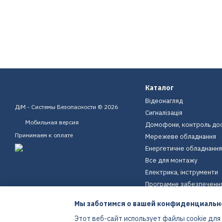
Каталог
Відеонагляд
ДіМ - Системы Безопасности © 2026
Сигналізація
Мобильная версия
Домофони, контроль до
Принимаем к оплате
Мережеве обладнання
Енергетичне обладнання
Все для монтажу
Електрика, інструменти
Програмне забезпеченн
Пристрої для дому
Мы заботимся о вашей конфиденциальн
Екіпірування
Этот веб-сайт использует файлы cookie для
Енергетичне обладнання