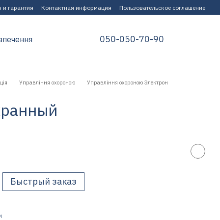
 и гарантия
Контактная информация
Пользовательское соглашение
050-050-70-90
зпечення
ція
Управління охороною
Управління охороною Электрон
хранный
Быстрый заказ
И