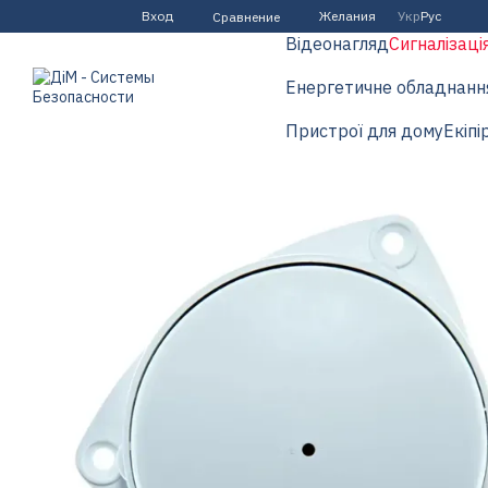
Перейти к основному контенту
Вход
Желания
Укр
Рус
Сравнение
Відеонагляд
Сигналізаці
Енергетичне обладнанн
Пристрої для дому
Екіпі