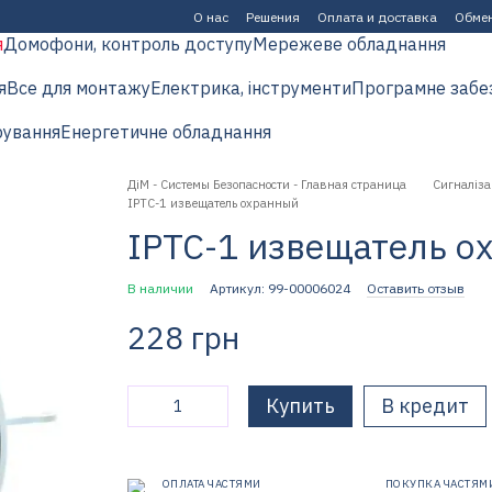
О нас
Решения
Оплата и доставка
Обмен
я
Домофони, контроль доступу
Мережеве обладнання
я
Все для монтажу
Електрика, інструменти
Програмне забе
рування
Енергетичне обладнання
ДіМ - Системы Безопасности - Главная страница
Сигналіза
ІРТС-1 извещатель охранный
ІРТС-1 извещатель о
В наличии
Артикул: 99-00006024
Оставить отзыв
228 грн
Купить
В кредит
ОПЛАТА ЧАСТЯМИ
ПОКУПКА ЧАСТЯМ