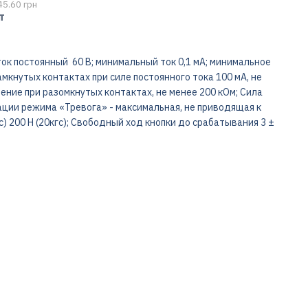
45.60 грн
т
ток постоянный 60 В; минимальный ток 0,1 мА; минимальное
мкнутых контактах при силе постоянного тока 100 мА, не
ение при разомкнутых контактах, не менее 200 кОм; Сила
ации режима «Тревога» - максимальная, не приводящая к
гс) 200 Н (20кгс); Свободный ход кнопки до срабатывания 3 ±