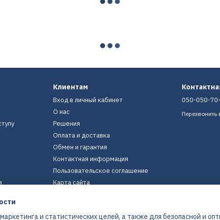
Клиентам
Контактн
Вход в личный кабинет
050-050-70
О нас
Перезвонить 
ступу
Решения
Оплата и доставка
Обмен и гарантия
Контактная информация
Пользовательское соглашение
я
Карта сайта
ости
Мы в соцсетях
 маркетинга и статистических целей, а также для безопасной и оп