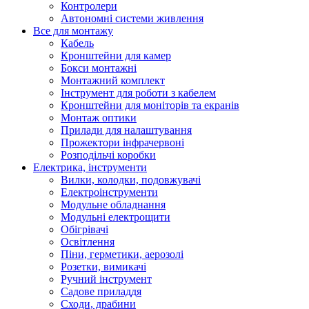
Контролери
Автономні системи живлення
Все для монтажу
Кабель
Кронштейни для камер
Бокси монтажні
Монтажний комплект
Інструмент для роботи з кабелем
Кронштейни для моніторів та екранів
Монтаж оптики
Прилади для налаштування
Прожектори інфрачервоні
Розподільчі коробки
Електрика, інструменти
Вилки, колодки, подовжувачі
Електроінструменти
Модульне обладнання
Модульні електрощити
Обігрівачі
Освітлення
Піни, герметики, аерозолі
Розетки, вимикачі
Ручний інструмент
Садове приладдя
Сходи, драбини