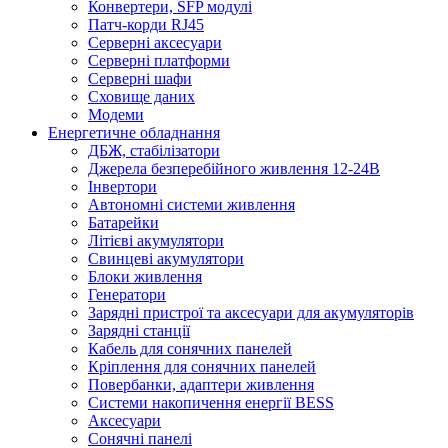
Конвертери, SFP модулі
Патч-корди RJ45
Серверні аксесуари
Серверні платформи
Серверні шафи
Сховище даних
Модеми
Енергетичне обладнання
ДБЖ, стабілізатори
Джерела безперебійного живлення 12-24В
Інвертори
Автономні системи живлення
Батарейки
Літієві акумулятори
Свинцеві акумулятори
Блоки живлення
Генератори
Зарядні пристрої та аксесуари для акумуляторів
Зарядні станції
Кабель для сонячних панелей
Кріплення для сонячних панелей
Повербанки, адаптери живлення
Системи накопичення енергії BESS
Аксесуари
Сонячні панелі