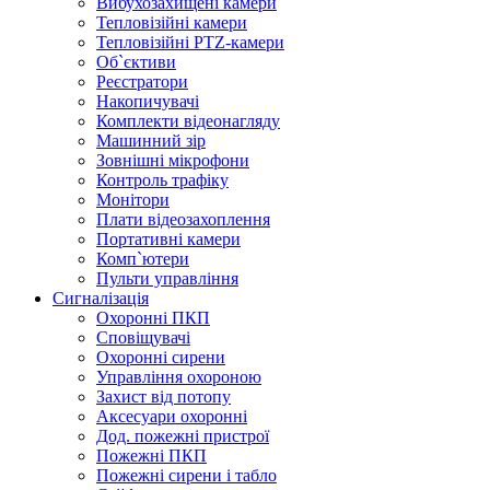
Вибухозахищені камери
Тепловізійні камери
Тепловізійні PTZ-камери
Об`єктиви
Реєстратори
Накопичувачі
Комплекти відеонагляду
Машинний зір
Зовнішні мікрофони
Контроль трафіку
Монітори
Плати відеозахоплення
Портативні камери
Комп`ютери
Пульти управління
Сигналізація
Охоронні ПКП
Сповіщувачі
Охоронні сирени
Управління охороною
Захист від потопу
Аксесуари охоронні
Дод. пожежні пристрої
Пожежні ПКП
Пожежні сирени і табло