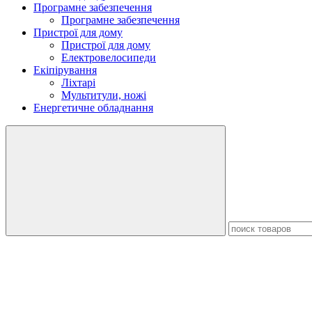
Програмне забезпечення
Програмне забезпечення
Пристрої для дому
Пристрої для дому
Електровелосипеди
Екіпірування
Ліхтарі
Мультитули, ножі
Енергетичне обладнання