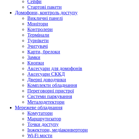
Сейфи
Стартові пакети
Домофони, контроль доступу
Викличні панелі
Монітори
Контролери
Термінали
Турнікети
Зчитувачі
Карти, брелоки
Замки
Кнопки
Аксесуари для домофонів
Аксесуари СККД
Дверні доводчики
Комплекти обладнання
Переговорні пристрої
Системи паркування
Металодетектори
Мережеве обладнання
Комутатори
Маршрутизатор
Точки доступу
Інжектори, медіаконвертори
Wi-Fi мости