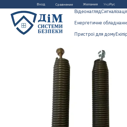
Перейти к основному контенту
Вход
Желания
Укр
Рус
Сравнение
Відеонагляд
Сигналізаці
Енергетичне обладнанн
Пристрої для дому
Екіпі