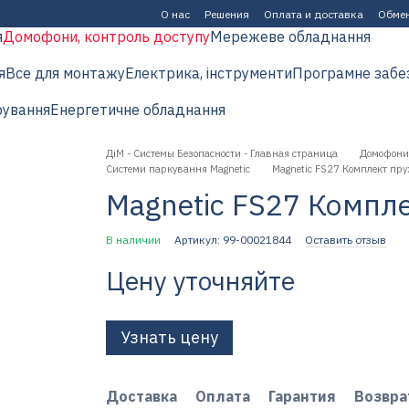
О нас
Решения
Оплата и доставка
Обмен
я
Домофони, контроль доступу
Мережеве обладнання
я
Все для монтажу
Електрика, інструменти
Програмне забе
рування
Енергетичне обладнання
ДіМ - Системы Безопасности - Главная страница
Домофони,
Системи паркування Magnetic
Magnetic FS27 Комплект пр
Magnetic FS27 Компл
В наличии
Артикул: 99-00021844
Оставить отзыв
Цену уточняйте
Узнать цену
Доставка
Оплата
Гарантия
Возвра