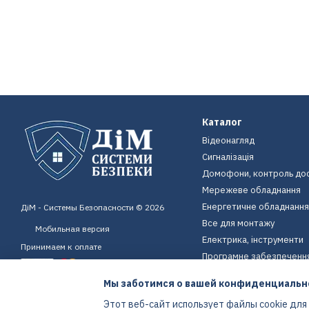
Каталог
Відеонагляд
Сигналізація
Домофони, контроль до
Мережеве обладнання
Енергетичне обладнання
ДіМ - Системы Безопасности © 2026
Все для монтажу
Мобильная версия
Електрика, інструменти
Принимаем к оплате
Програмне забезпеченн
Пристрої для дому
Мы заботимся о вашей конфиденциальн
Екіпірування
Этот веб-сайт использует файлы cookie для
Енергетичне обладнання