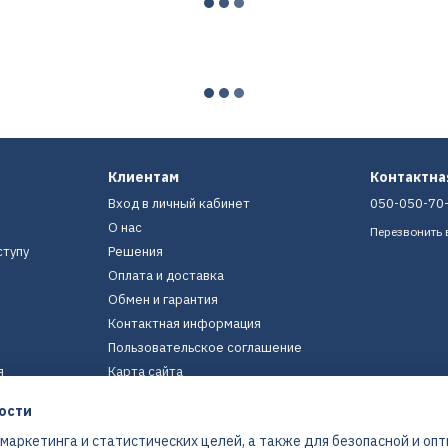
Клиентам
Контактн
Вход в личный кабинет
050-050-70
О нас
Перезвонить 
ступу
Решения
Оплата и доставка
Обмен и гарантия
Контактная информация
Пользовательское соглашение
я
Карта сайта
ости
Мы в соцсетях
 маркетинга и статистических целей, а также для безопасной и оп