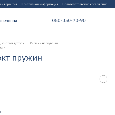
 и гарантия
Контактная информация
Пользовательское соглашение
050-050-70-90
зпечення
 контроль доступу
Системи паркування
ужин
ект пружин
т