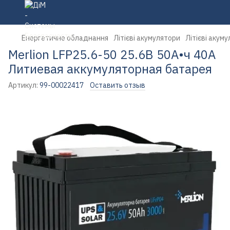
Енергетичне обладнання
Літієві акумулятори
Літієві акуму
Merlion LFP25.6-50 25.6В 50А•ч 40А
Литиевая аккумуляторная батарея
Артикул:
99-00022417
Оставить отзыв