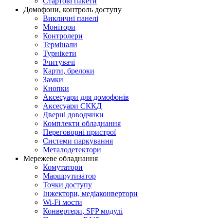
Стартові пакети
Домофони, контроль доступу
Викличні панелі
Монітори
Контролери
Термінали
Турнікети
Зчитувачі
Карти, брелоки
Замки
Кнопки
Аксесуари для домофонів
Аксесуари СККД
Дверні доводчики
Комплекти обладнання
Переговорні пристрої
Системи паркування
Металодетектори
Мережеве обладнання
Комутатори
Маршрутизатор
Точки доступу
Інжектори, медіаконвертори
Wi-Fi мости
Конвертери, SFP модулі