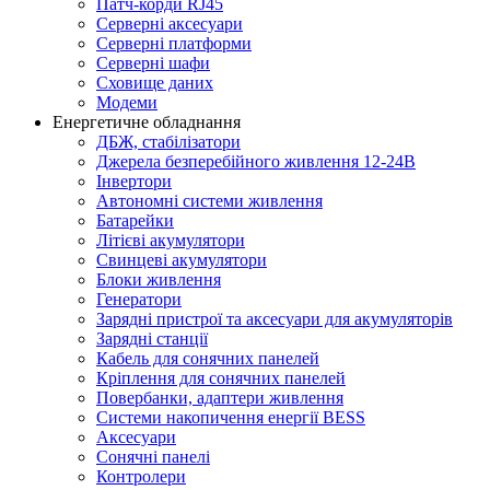
Патч-корди RJ45
Серверні аксесуари
Серверні платформи
Серверні шафи
Сховище даних
Модеми
Енергетичне обладнання
ДБЖ, стабілізатори
Джерела безперебійного живлення 12-24В
Інвертори
Автономні системи живлення
Батарейки
Літієві акумулятори
Свинцеві акумулятори
Блоки живлення
Генератори
Зарядні пристрої та аксесуари для акумуляторів
Зарядні станції
Кабель для сонячних панелей
Кріплення для сонячних панелей
Повербанки, адаптери живлення
Системи накопичення енергії BESS
Аксесуари
Сонячні панелі
Контролери