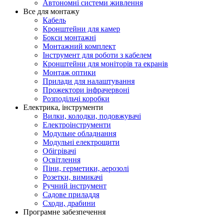
Автономні системи живлення
Все для монтажу
Кабель
Кронштейни для камер
Бокси монтажні
Монтажний комплект
Інструмент для роботи з кабелем
Кронштейни для моніторів та екранів
Монтаж оптики
Прилади для налаштування
Прожектори інфрачервоні
Розподільчі коробки
Електрика, інструменти
Вилки, колодки, подовжувачі
Електроінструменти
Модульне обладнання
Модульні електрощити
Обігрівачі
Освітлення
Піни, герметики, аерозолі
Розетки, вимикачі
Ручний інструмент
Садове приладдя
Сходи, драбини
Програмне забезпечення