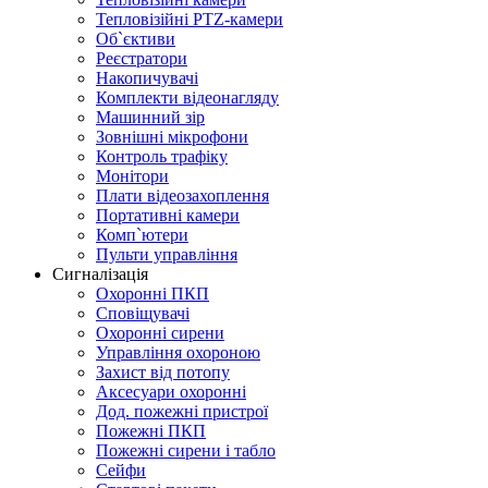
Тепловізійні PTZ-камери
Об`єктиви
Реєстратори
Накопичувачі
Комплекти відеонагляду
Машинний зір
Зовнішні мікрофони
Контроль трафіку
Монітори
Плати відеозахоплення
Портативні камери
Комп`ютери
Пульти управління
Сигналізація
Охоронні ПКП
Сповіщувачі
Охоронні сирени
Управління охороною
Захист від потопу
Аксесуари охоронні
Дод. пожежні пристрої
Пожежні ПКП
Пожежні сирени і табло
Сейфи