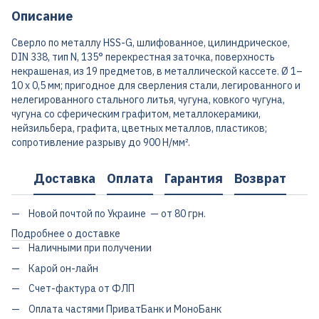
Описание
Сверло по металлу HSS-G, шлифованное, цилиндрическое,
DIN 338, тип N, 135° перекрестная заточка, поверхность
некрашеная, из 19 предметов, в металлической кассете. Ø 1–
10 x 0,5 мм; пригодное для сверления стали, легированного и
нелегированного стального литья, чугуна, ковкого чугуна,
чугуна со сферическим графитом, металлокерамики,
нейзильбера, графита, цветных металлов, пластиков;
сопротивление разрыву до 900 Н/мм².
Доставка
Оплата
Гарантия
Возврат
Новой почтой по Украине — от 80 грн.
Подробнее о доставке
Наличными при получении
Карой он-лайн
Счет-фактура от ФЛП
Оплата частями ПриватБанк и МоноБанк