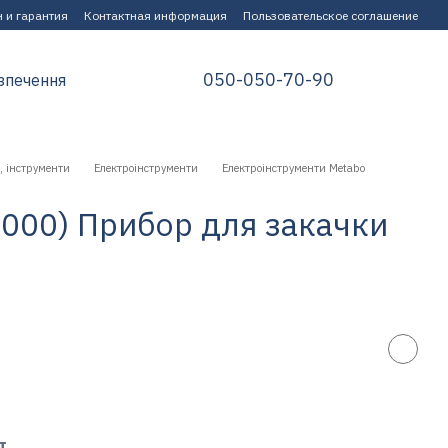
 и гарантия
Контактная информация
Пользовательское соглашение
050-050-70-90
зпечення
, інструменти
Електроінструменти
Електроінструменти Metabo
3000) Прибор для закачки
т