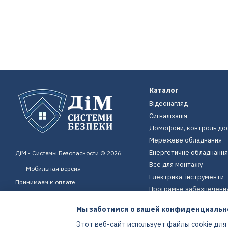
Каталог
Відеонагляд
Сигналізація
Домофони, контроль до
Мережеве обладнання
Енергетичне обладнання
ДіМ - Системы Безопасности © 2026
Все для монтажу
Мобильная версия
Електрика, інструменти
Принимаем к оплате
Програмне забезпеченн
Пристрої для дому
Мы заботимся о вашей конфиденциальн
Екіпірування
Этот веб-сайт использует файлы cookie для
Енергетичне обладнання