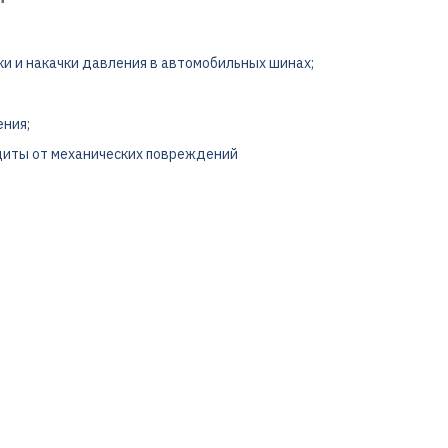
рки и накачки давления в автомобильных шинах;
ения;
щиты от механических повреждений