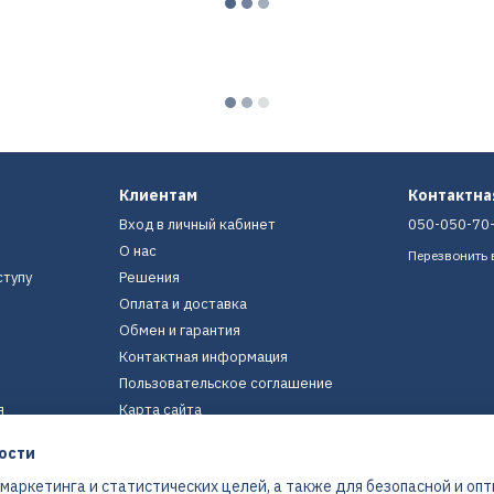
Клиентам
Контактн
Вход в личный кабинет
050-050-70
О нас
Перезвонить 
ступу
Решения
Оплата и доставка
Обмен и гарантия
Контактная информация
Пользовательское соглашение
я
Карта сайта
ости
Мы в соцсетях
 маркетинга и статистических целей, а также для безопасной и оп