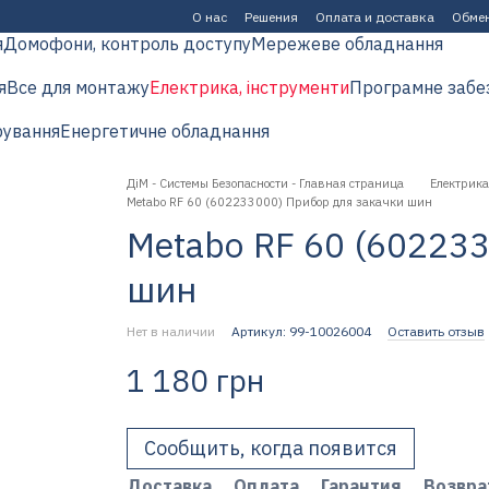
О нас
Решения
Оплата и доставка
Обмен
я
Домофони, контроль доступу
Мережеве обладнання
я
Все для монтажу
Електрика, інструменти
Програмне забе
рування
Енергетичне обладнання
ДіМ - Системы Безопасности - Главная страница
Електрика
Metabo RF 60 (602233000) Прибор для закачки шин
Metabo RF 60 (60223
шин
Нет в наличии
Артикул: 99-10026004
Оставить отзыв
1 180 грн
Сообщить, когда появится
Доставка
Оплата
Гарантия
Возвра