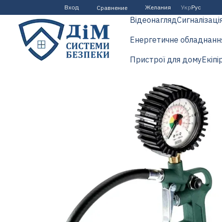
Перейти к основному контенту
Вход
Желания
Укр
Рус
Сравнение
Відеонагляд
Сигналізаці
Енергетичне обладнанн
Пристрої для дому
Екіпі