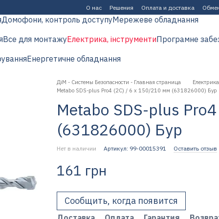
О нас
Решения
Оплата и доставка
Обмен
я
Домофони, контроль доступу
Мережеве обладнання
я
Все для монтажу
Електрика, інструменти
Програмне забе
рування
Енергетичне обладнання
ДіМ - Системы Безопасности - Главная страница
Електрика
Metabo SDS-plus Pro4 (2C) / 6 x 150/210 мм (631826000) Бур
Metabo SDS-plus Pro4 
(631826000) Бур
Нет в наличии
Артикул: 99-00015391
Оставить отзыв
161 грн
Сообщить, когда появится
Доставка
Оплата
Гарантия
Возвра