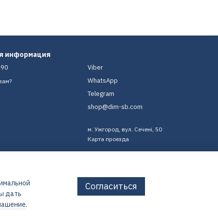
ая информация
-90
Viber
WhatsApp
вам?
Telegram
shop@dim-sb.com
м. Ужгород, вул. Сечені, 50
Карта проезда
тимальной
Согласиться
бы дать
лашение
.