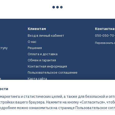
Клиентам
Контактн
Вход в личный кабинет
050-050-70
О нас
Перезвонить 
ступу
Решения
Оплата и доставка
Обмен и гарантия
Контактная информация
Пользовательское соглашение
я
Карта сайта
ости
Мы в соцсетях
 маркетинга и статистических целей, а также для безопасной и оп
стройках вашего браузера. Нажмите на кнопку «Согласиться», что
 Подробнее можно ознакомиться на странице
Пользовательское сог