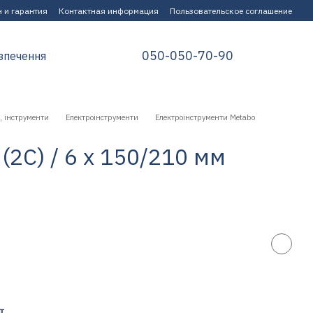
 и гарантия
Контактная информация
Пользовательское соглашение
050-050-70-90
зпечення
, інструменти
Електроінструменти
Електроінструменти Metabo
(2C) / 6 x 150/210 мм
т