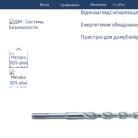
Перейти к основному контенту
Вход
Желания
Укр
Рус
Сравнение
Відеонагляд
Сигналізаці
Енергетичне обладнанн
Пристрої для дому
Екіпі