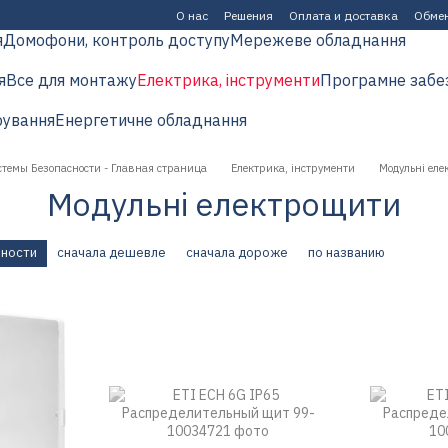
О нас
Решения
Оплата и доставка
Обмен
я
Домофони, контроль доступу
Мережеве обладнання
я
Все для монтажу
Електрика, інструменти
Програмне забе
рування
Енергетичне обладнання
стемы Безопасности - Главная страница
Електрика, інструменти
Модульні ел
Модульні електрощити
рности
сначала дешевле
сначала дороже
по названию