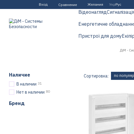
Перейти к основному контенту
Вход
Желания
Укр
Рус
Сравнение
Відеонагляд
Сигналізаці
Енергетичне обладнанн
Пристрої для дому
Екіпі
ДіМ - Си
Наличие
по популя
Сортировка:
31
В наличии
80
Нет в наличии
Бренд