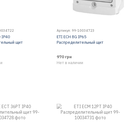
10034722
Артикул: 99-10034723
O IP40
ETI ЕСН 8G IP65
тельный щит
Распределительный щит
970 грн
ии
Нет в наличии