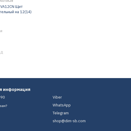
10035828
 VA12CN Щит
ельный на 12(14)
ии
ед
ая информация
-90
Viber
WhatsApp
вам?
Telegram
shop@dim-sb.com