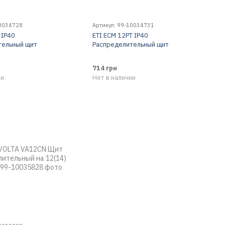
10034728
Артикул: 99-10034731
 IP40
ETI ECM 12PT IP40
тельный щит
Распределительный щит
714 грн
ии
Нет в наличии