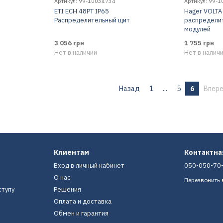
Артикул: 99-10034734
Артикул: 99-
ETI ЕСН 48PT IP65
Hager VOLTA
Распределительный щит
распределит
модулей
3 056 грн
1 755 грн
Нет в наличии
Нет в налич
Назад
1
...
5
6
Впер
Клиентам
Контактн
Вход в личный кабинет
050-050-70
О нас
Перезвонить 
ступу
Решения
Оплата и доставка
Обмен и гарантия