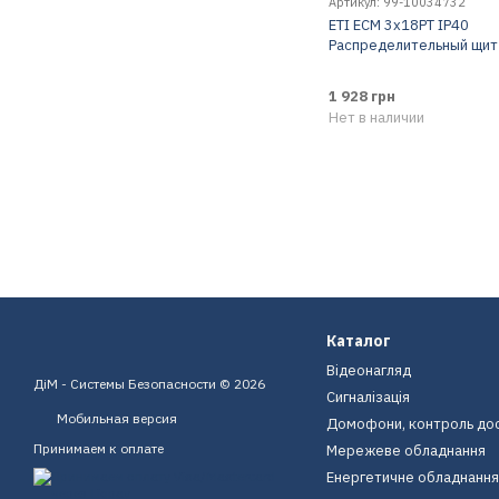
Артикул: 99-10034732
ETI ECM 3x18PT IP40
Распределительный щит
1 928 грн
Нет в наличии
Каталог
Відеонагляд
ДіМ - Системы Безопасности © 2026
Сигналізація
Мобильная версия
Домофони, контроль до
Принимаем к оплате
Мережеве обладнання
Енергетичне обладнання