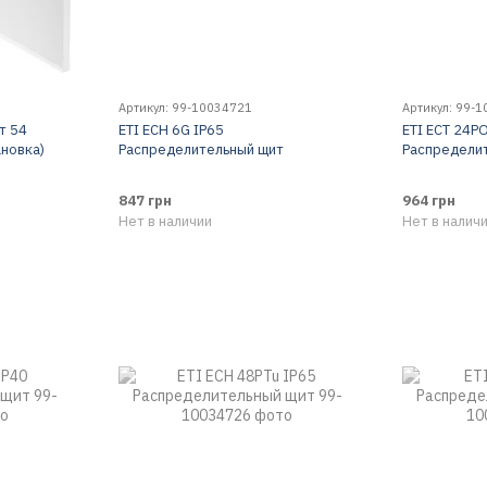
Артикул: 99-10034721
Артикул: 99-
т 54
ETI ЕСН 6G IP65
ETI ЕСT 24P
ановка)
Распределительный щит
Распредели
847 грн
964 грн
Нет в наличии
Нет в налич