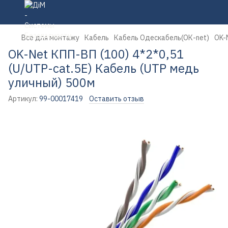
Все для монтажу
Кабель
Кабель Одескабель(ОК-net)
OK-
OK-Net КПП-ВП (100) 4*2*0,51
(U/UTP-cat.5Е) Кабель (UTP медь
уличный) 500м
Артикул:
99-00017419
Оставить отзыв