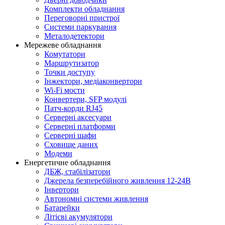
Комплекти обладнання
Переговорні пристрої
Системи паркування
Металодетектори
Мережеве обладнання
Комутатори
Маршрутизатор
Точки доступу
Інжектори, медіаконвертори
Wi-Fi мости
Конвертери, SFP модулі
Патч-корди RJ45
Серверні аксесуари
Серверні платформи
Серверні шафи
Сховище даних
Модеми
Енергетичне обладнання
ДБЖ, стабілізатори
Джерела безперебійного живлення 12-24В
Інвертори
Автономні системи живлення
Батарейки
Літієві акумулятори