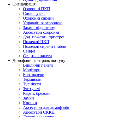
Сигналізація
Охоронні ПКП
Сповіщувачі
Охоронні сирени
Управління охороною
Захист від потопу
Аксесуари охоронні
Дод. пожежні пристрої
Пожежні ПКП
Пожежні сирени і табло
Сейфи
Стартові пакети
Домофони, контроль доступу
Викличні панелі
Монітори
Контролери
Термінали
Турнікети
Зчитувачі
Карти, брелоки
Замки
Кнопки
Аксесуари для домофонів
Аксесуари СККД
Дверні доводчики