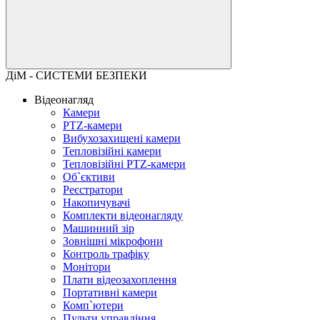
ДіМ - СИСТЕМИ БЕЗПЕКИ
Відеонагляд
Камери
PTZ-камери
Вибухозахищені камери
Тепловізійні камери
Тепловізійні PTZ-камери
Об`єктиви
Реєстратори
Накопичувачі
Комплекти відеонагляду
Машинний зір
Зовнішні мікрофони
Контроль трафіку
Монітори
Плати відеозахоплення
Портативні камери
Комп`ютери
Пульти управління