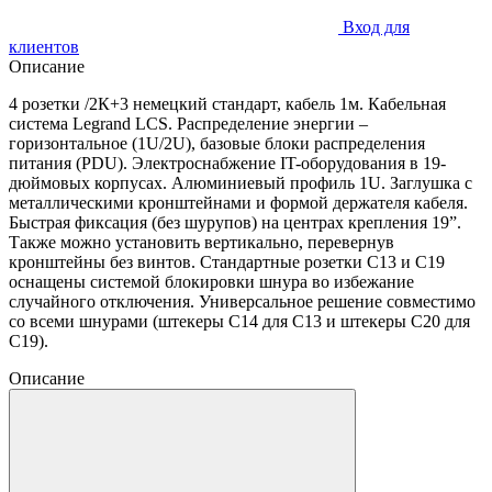
Вход для
клиентов
Описание
4 розетки /2К+3 немецкий стандарт, кабель 1м. Кабельная
система Legrand LCS. Распределение энергии –
горизонтальное (1U/2U), базовые блоки распределения
питания (PDU). Электроснабжение IT-оборудования в 19-
дюймовых корпусах. Алюминиевый профиль 1U. Заглушка с
металлическими кронштейнами и формой держателя кабеля.
Быстрая фиксация (без шурупов) на центрах крепления 19”.
Также можно установить вертикально, перевернув
кронштейны без винтов. Стандартные розетки C13 и C19
оснащены системой блокировки шнура во избежание
случайного отключения. Универсальное решение совместимо
со всеми шнурами (штекеры C14 для C13 и штекеры C20 для
C19).
Описание