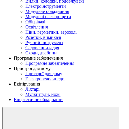
Вилки, колодки, подовжувачі
Електроінструменти
Модульне обладнання
Модульні електрощити
Обігрівачі
Освітлення
Піни, герметики, аерозолі
Розетки, вимикачі
Ручний інструмент
Садове приладдя
Сходи, драбини
Програмне забезпечення
Програмне забезпечення
Пристрої для дому
Пристрої для дому
Електровелосипеди
Екіпірування
Ліхтарі
Мультитули, ножі
Енергетичне обладнання