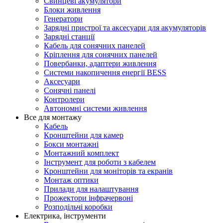
Свинцеві акумулятори
Блоки живлення
Генератори
Зарядні пристрої та аксесуари для акумуляторів
Зарядні станції
Кабель для сонячних панелей
Кріплення для сонячних панелей
Повербанки, адаптери живлення
Системи накопичення енергії BESS
Аксесуари
Сонячні панелі
Контролери
Автономні системи живлення
Все для монтажу
Кабель
Кронштейни для камер
Бокси монтажні
Монтажний комплект
Інструмент для роботи з кабелем
Кронштейни для моніторів та екранів
Монтаж оптики
Прилади для налаштування
Прожектори інфрачервоні
Розподільчі коробки
Електрика, інструменти