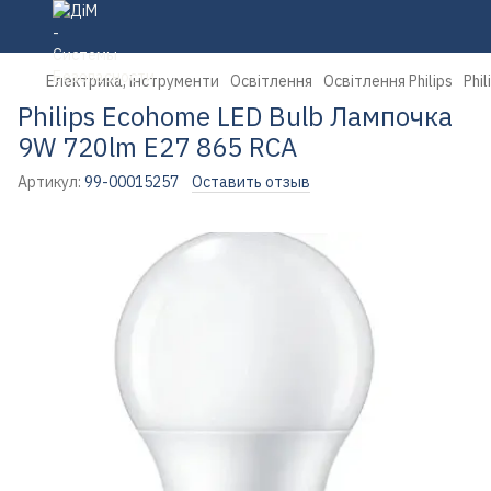
Електрика, інструменти
Освітлення
Освітлення Philips
Phi
Philips Ecohome LED Bulb Лампочка
9W 720lm E27 865 RCA
Артикул:
99-00015257
Оставить отзыв