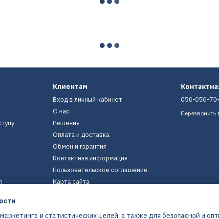
Клиентам
Контактн
Вход в личный кабинет
050-050-70
О нас
Перезвонить 
ступу
Решения
Оплата и доставка
Обмен и гарантия
Контактная информация
Пользовательское соглашение
я
Карта сайта
ости
Мы в соцсетях
 маркетинга и статистических целей, а также для безопасной и оп