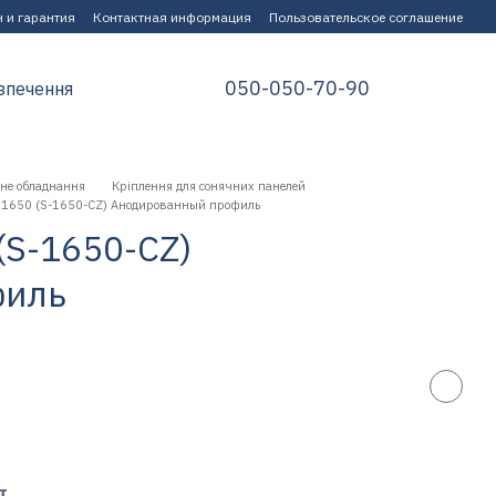
 и гарантия
Контактная информация
Пользовательское соглашение
050-050-70-90
зпечення
не обладнання
Кріплення для сонячних панелей
 L1650 (S-1650-CZ) Анодированный профиль
(S-1650-CZ)
филь
т