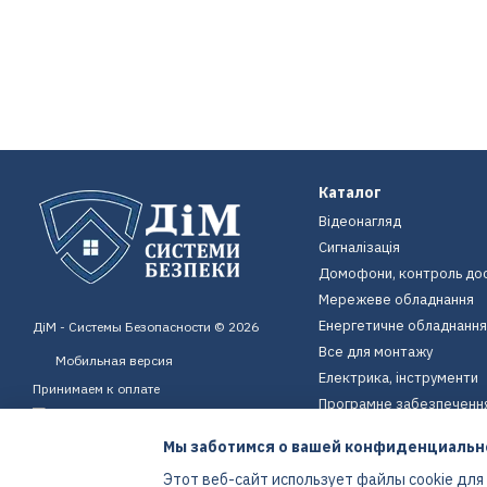
Каталог
Відеонагляд
Сигналізація
Домофони, контроль до
Мережеве обладнання
Енергетичне обладнання
ДіМ - Системы Безопасности © 2026
Все для монтажу
Мобильная версия
Електрика, інструменти
Принимаем к оплате
Програмне забезпеченн
Пристрої для дому
Мы заботимся о вашей конфиденциальн
Екіпірування
Этот веб-сайт использует файлы cookie для
Енергетичне обладнання