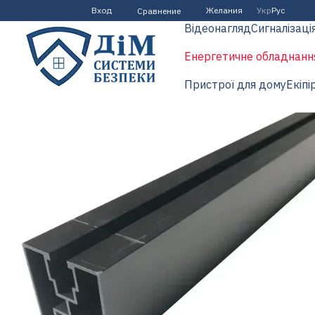
Перейти к основному контенту
Вход
Желания
Укр
Рус
Сравнение
Відеонагляд
Сигналізаці
Енергетичне обладнанн
Пристрої для дому
Екіпі