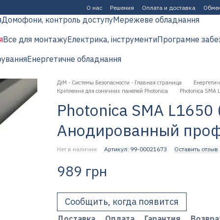
О нас
Решения
Оплата и доставка
Обмен
я
Домофони, контроль доступу
Мережеве обладнання
я
Все для монтажу
Електрика, інструменти
Програмне забе
рування
Енергетичне обладнання
ДіМ - Системы Безопасности - Главная страница
Енергетич
Кріплення для сонячних панелей Photonica
Photonica SMA
Photonica SMA L1650 
Анодированный про
Нет в наличии
Артикул: 99-00021673
Оставить отзыв
989 грн
Сообщить, когда появится
Доставка
Оплата
Гарантия
Возвра