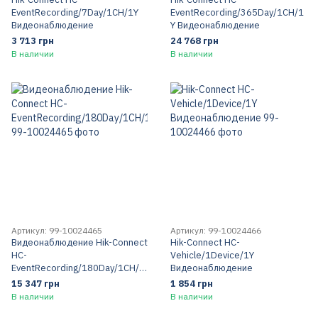
EventRecording/7Day/1CH/1Y
EventRecording/365Day/1CH/1
Видеонаблюдение
Y Видеонаблюдение
3 713 грн
24 768 грн
В наличии
В наличии
Артикул: 99-10024465
Артикул: 99-10024466
Видеонаблюдение Hik-Connect
Hik-Connect HC-
HC-
Vehicle/1Device/1Y
EventRecording/180Day/1CH/1
Видеонаблюдение
Y
15 347 грн
1 854 грн
В наличии
В наличии