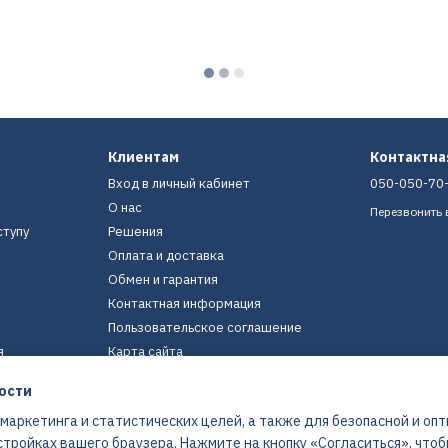
Клиентам
Контактн
Вход в личный кабинет
050-050-70
О нас
Перезвонить 
ступу
Решения
Оплата и доставка
Обмен и гарантия
Контактная информация
Пользовательское соглашение
я
Карта сайта
ости
Мы в соцсетях
 маркетинга и статистических целей, а также для безопасной и оп
стройках вашего браузера. Нажмите на кнопку «Согласиться», что