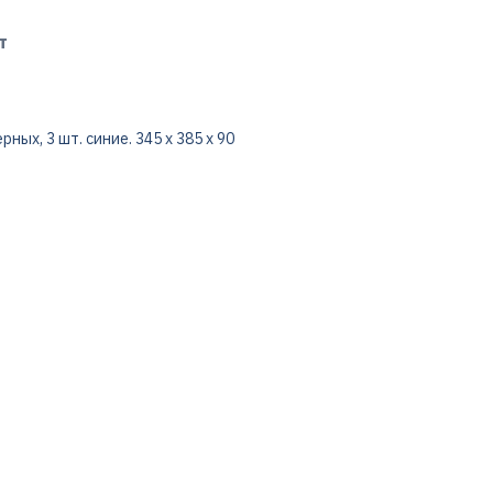
т
рных, 3 шт. синие. 345 x 385 x 90