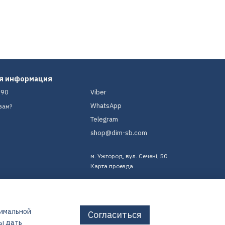
ая информация
-90
Viber
WhatsApp
вам?
Telegram
shop@dim-sb.com
м. Ужгород, вул. Сечені, 50
Карта проезда
тимальной
Согласиться
бы дать