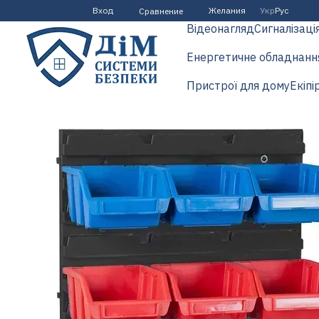
Перейти к основному контенту
Вход
Желания
Укр
Рус
Сравнение
Відеонагляд
Сигналізаці
Енергетичне обладнанн
Пристрої для дому
Екіпі