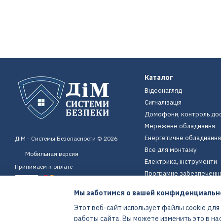
Каталог
Відеонагляд
Сигналізація
Домофони, контроль до
Мережеве обладнання
Енергетичне обладнання
ДіМ - Системы Безопасности © 2026
Все для монтажу
Мобильная версия
Електрика, інструменти
Принимаем к оплате
Програмне забезпеченн
Пристрої для дому
Мы заботимся о вашей конфиденциальн
Екіпірування
Этот веб-сайт использует файлы cookie для
Енергетичне обладнання
работы сайта. Вы можете изменить это в на