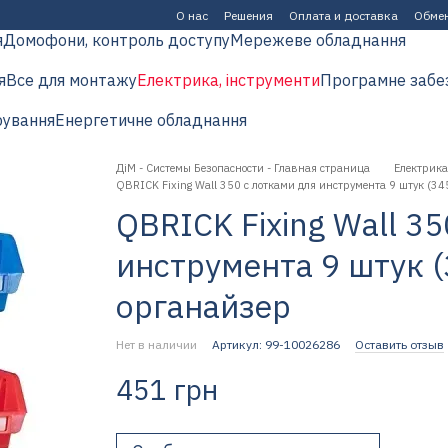
О нас
Решения
Оплата и доставка
Обмен
я
Домофони, контроль доступу
Мережеве обладнання
я
Все для монтажу
Електрика, інструменти
Програмне забе
рування
Енергетичне обладнання
ДіМ - Системы Безопасности - Главная страница
Електрика
QBRICK Fixing Wall 350 с лотками для инструмента 9 штук (3
QBRICK Fixing Wall 3
инструмента 9 штук (
органайзер
Нет в наличии
Артикул: 99-10026286
Оставить отзыв
451 грн