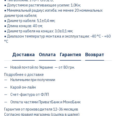
● Тип волокна: ITU-T G.652 D;
● Допустимое растягивающее усилие: 1,0Кн;
● Минимальный радиус изгиба: не менее 20 номинальных
диаметров кабеля;
● Диаметр кабеля: 5,1±0,4 мм;
● Длина концов: 40 см;
● Диаметр кабеля на концах: 3,0±0,1 мм;
● Диапазон температур монтажа и эксплуатации: -40 °С - +60
°С
Доставка
Оплата
Гарантия
Возврат
Новой почтой по Украине — от 80 грн.
Подробнее о доставке
Наличными при получении
Карой он-лайн
Счет-фактура от ФЛП
Оплата частями ПриватБанк и МоноБанк
Гарантия от производителя 12-36 месяцев
Согласно правил магазина (ссылка в шапке)