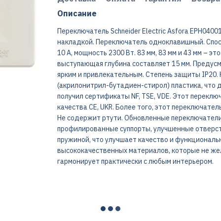
Описание
Переключатель Schneider Electric Asfora EPH0400
накладкой. Переключатель одноклавишный. Спос
10 A, мощность 2300 Вт. 83 мм, 83 мм и 43 мм – э
выступающая глубина составляет 15 мм. Предус
ярким и привлекательным. Степень защиты IP20.
(акрилонитрил-бутадиен-стирол) пластика, что 
получил сертификаты NF, TSE, VDE. Этот переклю
качества CE, UKR. Более того, этот переключате
Не содержит ртути. Обновленные переключатели
профилированные суппорты, улучшенные отверст
пружиной, что улучшает качество и функциональ
высококачественных материалов, которые не же
гармонирует практически с любым интерьером.