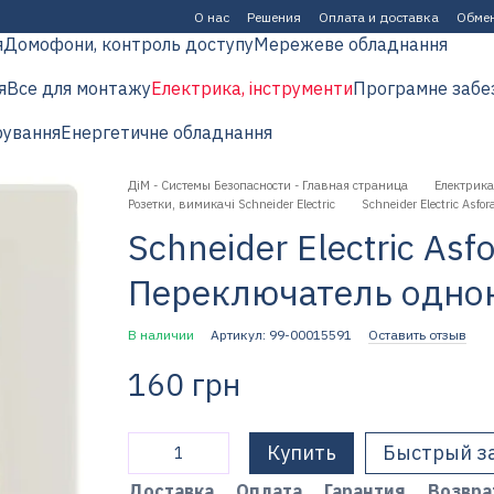
О нас
Решения
Оплата и доставка
Обмен
я
Домофони, контроль доступу
Мережеве обладнання
я
Все для монтажу
Електрика, інструменти
Програмне забе
рування
Енергетичне обладнання
ДіМ - Системы Безопасности - Главная страница
Електрика
Розетки, вимикачі Schneider Electric
Schneider Electric A
Schneider Electric As
Переключатель одн
В наличии
Артикул: 99-00015591
Оставить отзыв
160 грн
Купить
Быстрый з
Доставка
Оплата
Гарантия
Возвра