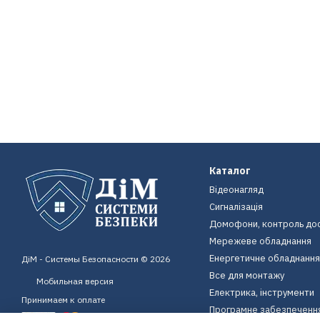
Каталог
Відеонагляд
Сигналізація
Домофони, контроль до
Мережеве обладнання
Енергетичне обладнання
ДіМ - Системы Безопасности © 2026
Все для монтажу
Мобильная версия
Електрика, інструменти
Принимаем к оплате
Програмне забезпеченн