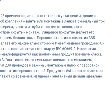
123 кремового цвета – это готовое к установке изделие с
об крепления – винты или монтажные лапки. Номинальный ток
то ширина, высота и глубина соответственно, а его
мотрен скрытый монтаж. Глянцевое покрытие делает его
 Клеммы безвинтовые. Переключатель изготовлен из ABS
делает его максимально стойким. Имеет медный проводник. Он
чатель соответствует стандарту IEC 60669-1. Имеет знак
ль квалифицируется как экологичный продукт премиум-класса.
 Asfora теперь имеют меньшие, компактные механизмы,
ия для проводов и зажимы, монтажные лапки с поворотной
ность этих переключателей. Продукция Asfora изготовлена из
лтеют со временем. Изящный и элегантный дизайн идеально