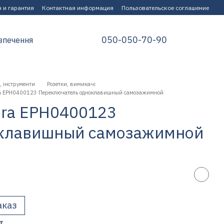
 и гарантия
Контактная информация
Пользовательское соглашение
050-050-70-90
зпечення
, інструменти
Розетки, вимикачі
sfora EPH0400123 Переключатель одноклавишный самозажимной
fora EPH0400123
оклавишный самозажимной
аказ
т