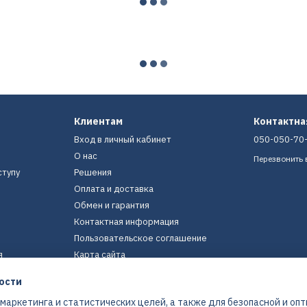
Клиентам
Контактн
Вход в личный кабинет
050-050-70
О нас
Перезвонить 
ступу
Решения
Оплата и доставка
Обмен и гарантия
Контактная информация
Пользовательское соглашение
я
Карта сайта
ости
Мы в соцсетях
 маркетинга и статистических целей, а также для безопасной и оп