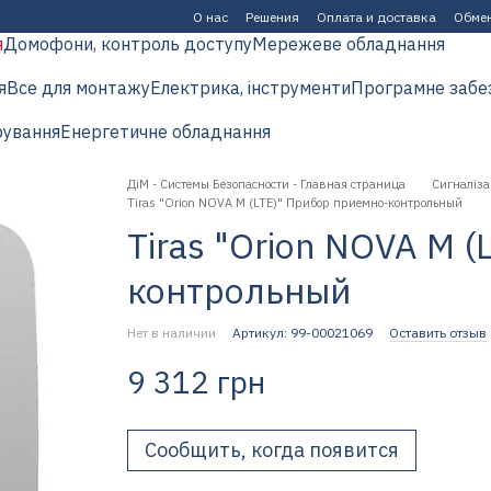
О нас
Решения
Оплата и доставка
Обмен
я
Домофони, контроль доступу
Мережеве обладнання
я
Все для монтажу
Електрика, інструменти
Програмне забе
рування
Енергетичне обладнання
ДіМ - Системы Безопасности - Главная страница
Сигналіза
Tiras "Orion NOVA M (LTE)" Прибор приемно-контрольный
Tiras "Orion NOVA M 
контрольный
Нет в наличии
Артикул: 99-00021069
Оставить отзыв
9 312 грн
Сообщить, когда появится