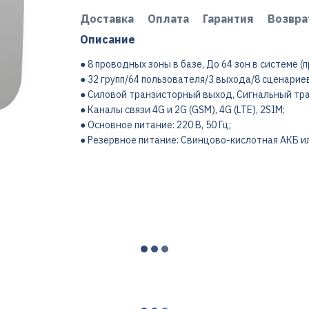
Доставка
Оплата
Гарантия
Возвра
Описание
● 8 проводных зоны в базе, До 64 зон в системе 
● 32 групп/64 пользователя/3 выхода/8 сценариев
● Силовой транзисторный выход, Сигнальный тр
● Каналы связи 4G и 2G (GSM), 4G (LTE), 2SIM;
● Основное питание: 220 В, 50 Гц;
● Резервное питание: Свинцово-кислотная АКБ или