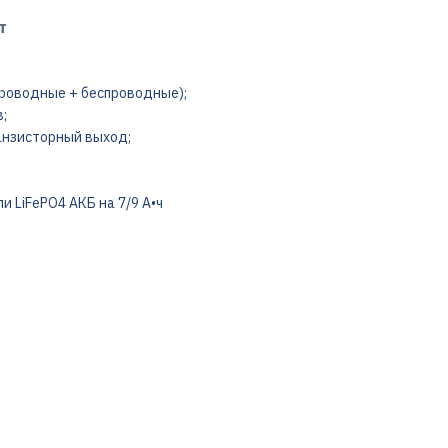
т
(проводные + беспроводные);
;
анзисторный выход;
 LiFePO4 АКБ на 7/9 А•ч