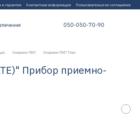
 и гарантия
Контактная информация
Пользовательское соглашение
050-050-70-90
зпечення
ція
Охоронні ПКП
Охоронні ПКП Tiras
(LTE)" Прибор приемно-