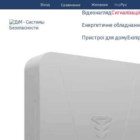
Перейти к основному контенту
Вход
Желания
Укр
Рус
Сравнение
Відеонагляд
Сигналізаці
Енергетичне обладнанн
Пристрої для дому
Екіпі