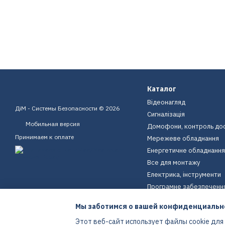
Каталог
Відеонагляд
ДіМ - Системы Безопасности © 2026
Сигналізація
Мобильная версия
Домофони, контроль до
Принимаем к оплате
Мережеве обладнання
Енергетичне обладнання
Все для монтажу
Електрика, інструменти
Програмне забезпеченн
Пристрої для дому
Мы заботимся о вашей конфиденциальн
Екіпірування
Этот веб-сайт использует файлы cookie для
Енергетичне обладнання