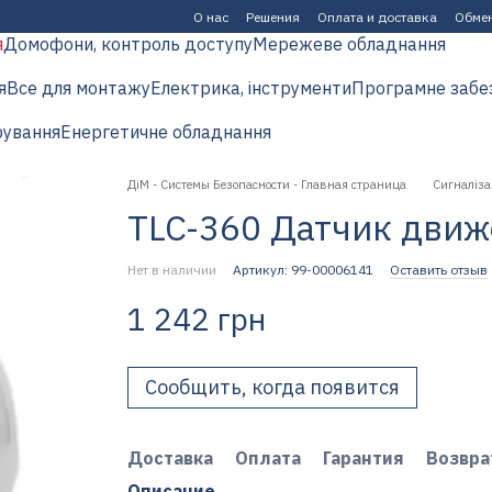
О нас
Решения
Оплата и доставка
Обмен
я
Домофони, контроль доступу
Мережеве обладнання
я
Все для монтажу
Електрика, інструменти
Програмне забе
рування
Енергетичне обладнання
ДіМ - Системы Безопасности - Главная страница
Сигналіза
TLC-360 Датчик движ
Нет в наличии
Артикул: 99-00006141
Оставить отзыв
1 242 грн
Сообщить, когда появится
Доставка
Оплата
Гарантия
Возвра
Описание