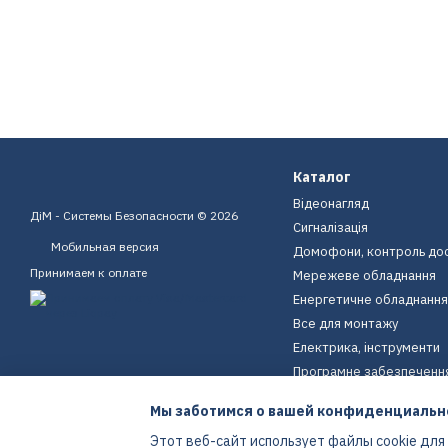
Каталог
Відеонагляд
ДіМ - Системы Безопасности © 2026
Сигналізація
Мобильная версия
Домофони, контроль до
Принимаем к оплате
Мережеве обладнання
Енергетичне обладнання
Все для монтажу
Електрика, інструменти
Програмне забезпеченн
Пристрої для дому
Мы заботимся о вашей конфиденциальн
Екіпірування
Этот веб-сайт использует файлы cookie для
Енергетичне обладнання