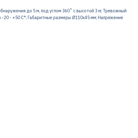
наружения до 5 м, под углом 360˚ с высотой 3 м; Тревожный
 -20 - +50 С°; Габаритные размеры Ø110х45 мм; Напряжение