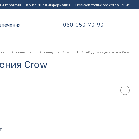
 и гарантия
Контактная информация
Пользовательское соглашение
050-050-70-90
зпечення
ція
Сповіщувачі
Сповіщувачі Crow
TLC-360 Датчик движения Crow
ения Crow
т