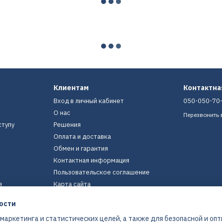
Клиентам
Контактн
Вход в личный кабинет
050-050-70
О нас
Перезвонить 
ступу
Решения
Оплата и доставка
Обмен и гарантия
Контактная информация
Пользовательское соглашение
я
Карта сайта
ости
Мы в соцсетях
 маркетинга и статистических целей, а также для безопасной и оп