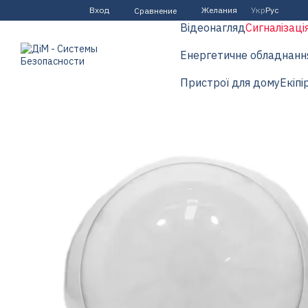
Перейти к основному контенту
Вход
Желания
Укр
Рус
Сравнение
Відеонагляд
Сигналізаці
Енергетичне обладнанн
Пристрої для дому
Екіпі