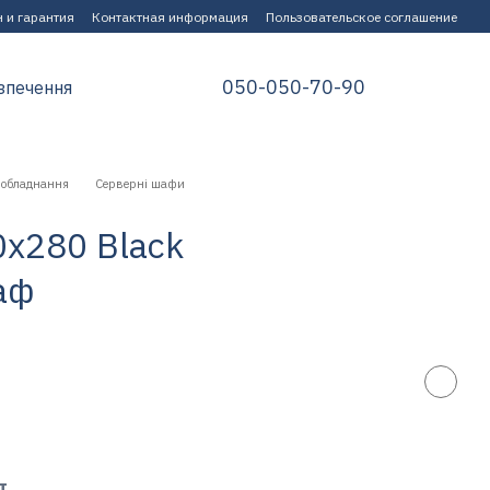
 и гарантия
Контактная информация
Пользовательское соглашение
050-050-70-90
зпечення
 обладнання
Серверні шафи
0x280 Black
аф
т