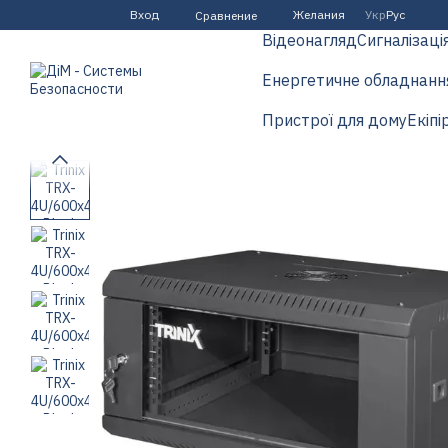
Перейти к основному контенту
Вход
Желания
Укр
Рус
Сравнение
Відеонагляд
Сигналізаці
Енергетичне обладнанн
Пристрої для дому
Екіпі