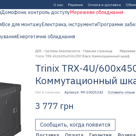
О нас
Решения
Оплата и доставка
Обмен
я
Домофони, контроль доступу
Мережеве обладнання
я
Все для монтажу
Електрика, інструменти
Програмне забе
рування
Енергетичне обладнання
ДіМ - Системы Безопасности - Главная страница
Мережеве
Trinix TRX-4U/600x450x280 Black Коммутационный шкаф
Trinix TRX-4U/600x45
Коммутационный шк
Нет в наличии
Артикул: 99-10025343
Оставить отзыв
3 777 грн
Сообщить, когда появится
Доставка
Оплата
Гарантия
Возвра