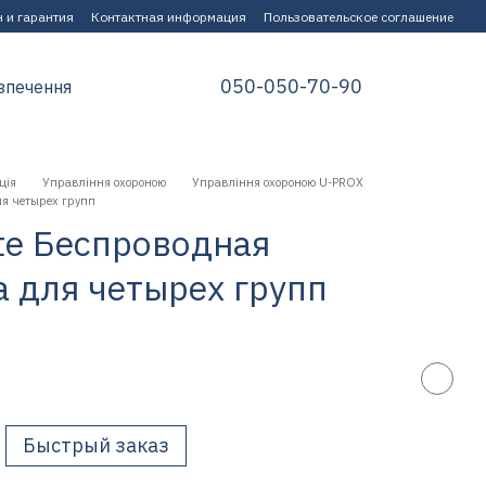
 и гарантия
Контактная информация
Пользовательское соглашение
050-050-70-90
зпечення
ція
Управління охороною
Управління охороною U-PROX
ля четырех групп
te Беспроводная
а для четырех групп
Быстрый заказ