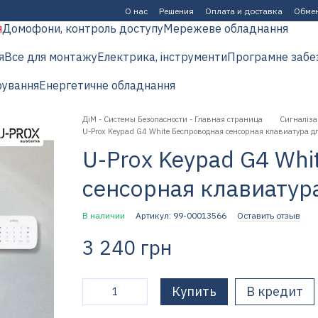
О нас
Решения
Оплата и доставка
Обмен
я
Домофони, контроль доступу
Мережеве обладнання
я
Все для монтажу
Електрика, інструменти
Програмне забе
рування
Енергетичне обладнання
ДіМ - Системы Безопасности - Главная страница
Сигналіза
U-Prox Keypad G4 White Беспроводная сенсорная клавиатура д
U-Prox Keypad G4 Whi
сенсорная клавиатур
В наличии
Артикул: 99-00013566
Оставить отзыв
3 240 грн
Купить
В кредит