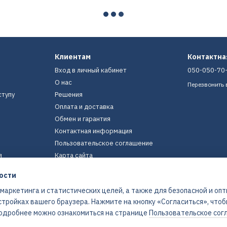
Клиентам
Контактн
Вход в личный кабинет
050-050-70
О нас
Перезвонить 
ступу
Решения
Оплата и доставка
Обмен и гарантия
Контактная информация
Пользовательское соглашение
я
Карта сайта
ости
Мы в соцсетях
 маркетинга и статистических целей, а также для безопасной и оп
стройках вашего браузера. Нажмите на кнопку «Согласиться», что
 Подробнее можно ознакомиться на странице
Пользовательское сог