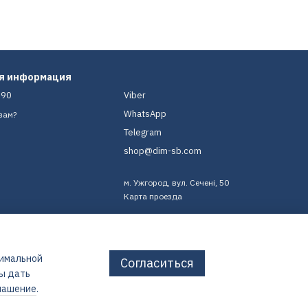
ая информация
-90
Viber
WhatsApp
вам?
Telegram
shop@dim-sb.com
м. Ужгород, вул. Сечені, 50
Карта проезда
тимальной
Согласиться
бы дать
лашение
.