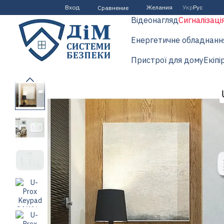
Перейти к основному контенту
Вход
Желания
Укр
Рус
Сравнение
Відеонагляд
Сигналізаці
Енергетичне обладнанн
Пристрої для дому
Екіпі