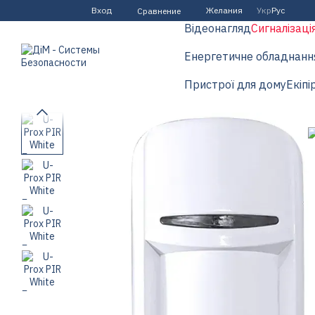
Перейти к основному контенту
Вход
Желания
Укр
Рус
Сравнение
Відеонагляд
Сигналізаці
Енергетичне обладнанн
Пристрої для дому
Екіпі