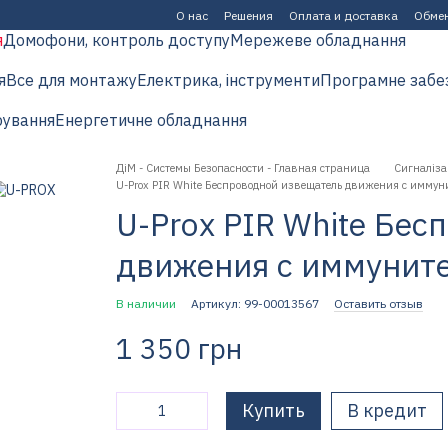
О нас
Решения
Оплата и доставка
Обмен
я
Домофони, контроль доступу
Мережеве обладнання
я
Все для монтажу
Електрика, інструменти
Програмне забе
рування
Енергетичне обладнання
ДіМ - Системы Безопасности - Главная страница
Сигналіза
U-Prox PIR White Беспроводной извещатель движения с имму
U-Prox PIR White Бе
движения с иммунит
В наличии
Артикул: 99-00013567
Оставить отзыв
1 350 грн
Купить
В кредит