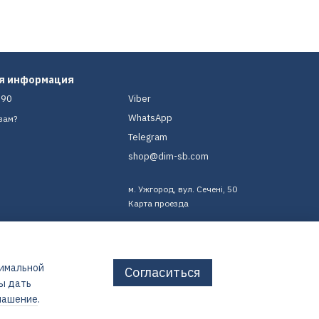
ая информация
-90
Viber
WhatsApp
вам?
Telegram
shop@dim-sb.com
м. Ужгород, вул. Сечені, 50
Карта проезда
тимальной
Согласиться
бы дать
лашение
.