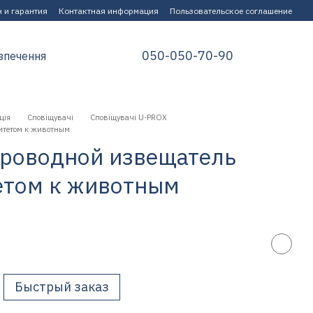
 и гарантия
Контактная информация
Пользовательское соглашение
050-050-70-90
зпечення
ція
Сповіщувачі
Сповіщувачі U-PROX
нитетом к животным
спроводной извещатель
етом к животным
Быстрый заказ