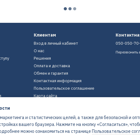
Клиентам
Контактн
Вход в личный кабинет
050-050-70
О нас
Перезвонить 
ступу
Решения
Оплата и доставка
Обмен и гарантия
Контактная информация
Пользовательское соглашение
я
Карта сайта
ости
Мы в соцсетях
 маркетинга и статистических целей, а также для безопасной и оп
стройках вашего браузера. Нажмите на кнопку «Согласиться», что
 Подробнее можно ознакомиться на странице
Пользовательское сог