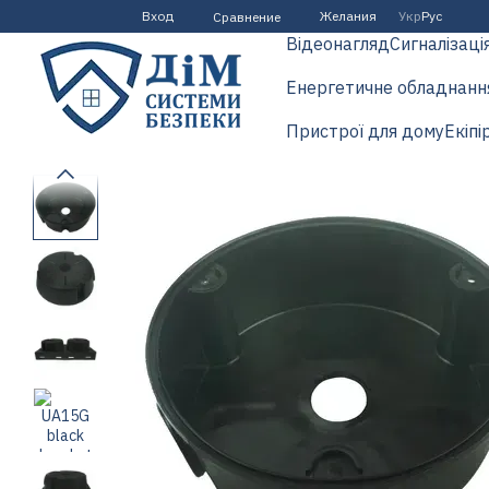
Перейти к основному контенту
Вход
Желания
Укр
Рус
Сравнение
Відеонагляд
Сигналізаці
Енергетичне обладнанн
Пристрої для дому
Екіпі