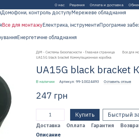
О нас
Решения
Оплата и доставка
Обмен
я
Домофони, контроль доступу
Мережеве обладнання
я
Все для монтажу
Електрика, інструменти
Програмне забе
рування
Енергетичне обладнання
ДіМ - Системы Безопасности - Главная страница
Все для м
UA15G black bracket Коммутационная коробка
UA15G black bracket
В наличии
Артикул: 99-10024493
Оставить отзыв
247 грн
Купить
Быстрый з
Доставка
Оплата
Гарантия
Возвра
Описание