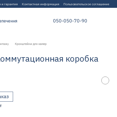
 и гарантия
Контактная информация
Пользовательское соглашение
050-050-70-90
зпечення
онтажу
Кронштейни для камер
 Коммутационная коробка
аказ
т